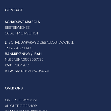
CONTACT
SCHADUWPARASOLS
BESTSEWEG 33
5688 NP OIRSCHOT
E:
SCHADUWPARASOLS@ALLOUTDOOR.NL
T:
0499 570 147
BANKREKENING / IBAN:
NL80ABNA0593667735
KVK:
17264972
BTW-NR:
NL821384764B01
OVER ONS
ONZE SHOWROOM
ALLOUTDOORSHOP