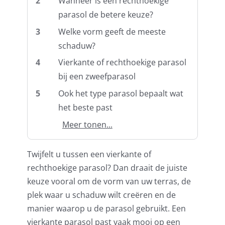
2
Wanneer is een rechthoekige
parasol de betere keuze?
3
Welke vorm geeft de meeste
Balkonklemmen
schaduw?
4
Vierkante of rechthoekige parasol
Beschermhoezen
bij een zweefparasol
5
Ook het type parasol bepaalt wat
Verlichting
het beste past
Meer tonen...
Glatz Vita Collectie
Twijfelt u tussen een vierkante of
Glatz parasoldoeken
rechthoekige parasol? Dan draait de juiste
keuze vooral om de vorm van uw terras, de
plek waar u schaduw wilt creëren en de
Glatz stofstalen collectie Sampleboeken
manier waarop u de parasol gebruikt. Een
vierkante parasol past vaak mooi op een