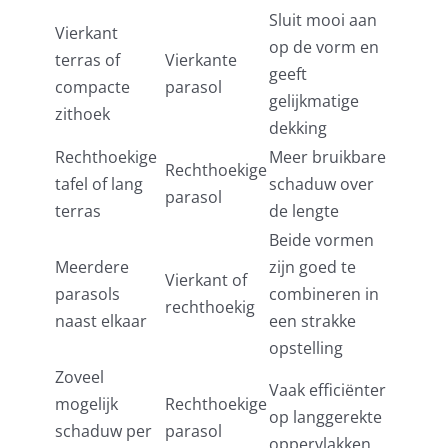
Sluit mooi aan
Vierkant
op de vorm en
terras of
Vierkante
geeft
compacte
parasol
gelijkmatige
zithoek
dekking
Rechthoekige
Meer bruikbare
Rechthoekige
tafel of lang
schaduw over
parasol
terras
de lengte
Beide vormen
Meerdere
zijn goed te
Vierkant of
parasols
combineren in
rechthoekig
naast elkaar
een strakke
opstelling
Zoveel
Vaak efficiënter
mogelijk
Rechthoekige
op langgerekte
schaduw per
parasol
oppervlakken