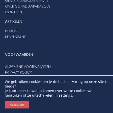
GLATZ PARASOLREPARATIE
OVER SCHADUWPARASOLS
CONTACT
ARTIKELEN
BLOGS
KENNISBANK
VOORWAARDEN
ALGEMENE VOORWAARDEN
PRIVACY POLICY
BESTELPROCEDURE
We gebruiken cookies om je de beste ervaring op onze site te
ANNULEREN, RUILEN OF RETOURNEREN
bieden.
DISCLAIMER
Je kunt meer te weten komen over welke cookies we
gebruiken of ze uitschakelen in
settings
.
VERWERKERSOVEREENKOMST
KLANTENSERVICE
Accepteer