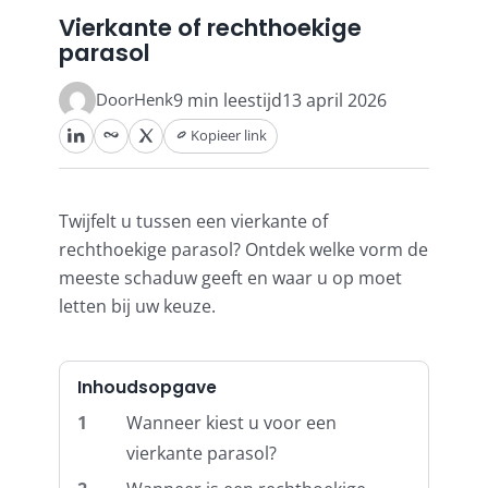
Vierkante of rechthoekige
parasol
Stokparasols
Henk
9 min leestijd
13 april 2026
Door
Zweefparasols
Kopieer link
Horeca parasols
Twijfelt u tussen een vierkante of
rechthoekige parasol? Ontdek welke vorm de
Muurparasols
meeste schaduw geeft en waar u op moet
letten bij uw keuze.
Schaduwdoeken
Inhoudsopgave
Snel leverbaar
1
Wanneer kiest u voor een
vierkante parasol?
Parasolvoeten