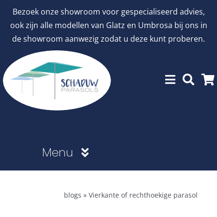
Ga
Bezoek onze showroom voor gespecialiseerd advies,
naar
ook zijn alle modellen van Glatz en Umbrosa bij ons in
inhoud
de showroom aanwezig zodat u deze kunt proberen.
Menu
Showroommodellen
blogs
»
Vierkante of rechthoekige parasol
aanbiedingen