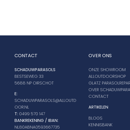
CONTACT
OVER ONS
SCHADUWPARASOLS
ONZE SHOWROOM
BESTSEWEG 33
ALLOUTDOORSHOP
5688 NP OIRSCHOT
GLATZ PARASOLREPAR
OVER SCHADUWPAR
E:
CONTACT
SCHADUWPARASOLS@ALLOUTD
OOR.NL
ARTIKELEN
T:
0499 570 147
BLOGS
BANKREKENING / IBAN:
KENNISBANK
NL80ABNA0593667735