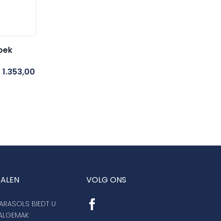
oek
1.353,00
TALEN
VOLG ONS
RASOLS BIEDT U
AALGEMAK