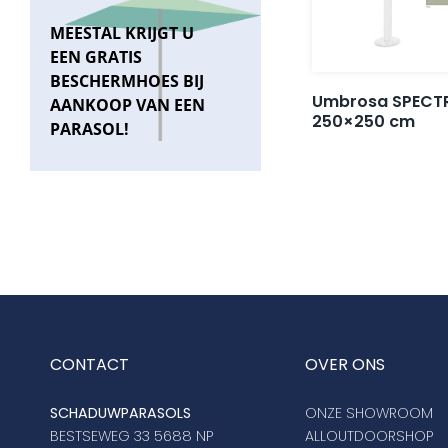
MEESTAL KRIJGT U
EEN GRATIS
BESCHERMHOES BIJ
Umbrosa SPECTR
AANKOOP VAN EEN
250×250 cm
PARASOL!
CONTACT
OVER ONS
SCHADUWPARASOLS
ONZE SHOWROOM
BESTSEWEG 33 5688 NP
ALLOUTDOORSHOP