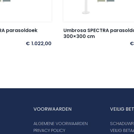
A parasoldoek
Umbrosa SPECTRA parasold
300×300 cm
€
1.022,00
€
VOORWAARDEN
VEILIG BE
ALGEMENE VOORWAARDEN
SCHADUWPA
PRIVACY POLICY
VEILIG BET