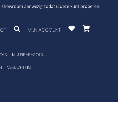
 de showroom aanwezig zodat u deze kunt proberen.
CT
MIJN ACCOUNT
OLS
MUURPARASOLS
N
VERLICHTING
N