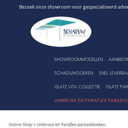
Ga
Bezoek onze showroom voor gespecialiseerd advies
naar
inhoud
SHOWROOMMODELLEN
AANBIED
SCHADUWDOEKEN
SNEL LEVERBA
GLATZ VITA COLLECTIE
GLATZ PA
UMBROSA EN PARAFLEX PARASO
Online Shop
»
Umbrosa en Paraflex parasoldoeken