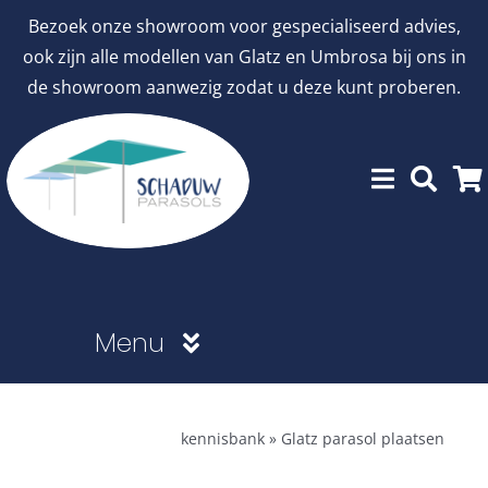
Ga
Bezoek onze showroom voor gespecialiseerd advies,
naar
ook zijn alle modellen van Glatz en Umbrosa bij ons in
inhoud
de showroom aanwezig zodat u deze kunt proberen.
Menu
Showroommodellen
kennisbank
»
Glatz parasol plaatsen
aanbiedingen