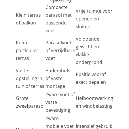
Compacte
Vrije ruimte voor
Klein terras
parasol met
openen en
of balkon
passende
sluiten
voet
Voldoende
Ruim
Parasolvoet
gewicht en
particulier
of verrijdbare
vlakke
terras
voet
ondergrond
Vaste
Bodemhuls
Positie vooraf
opstelling in
of vaste
exact bepalen
tuin of terras
montage
Zware voet of
Grote
Hefboomwerking
vaste
zweefparasol
en windbelasting
bevestiging
Zware
mobiele voet
Intensief gebruik