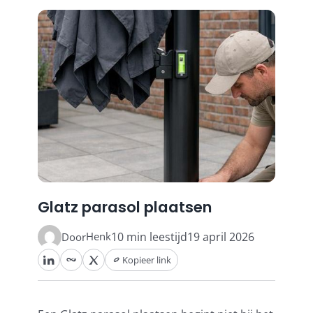
Stokparasols
Zweefparasols
Horeca parasols
Muurparasols
Glatz parasol plaatsen
Schaduwdoeken
Henk
10 min leestijd
19 april 2026
Door
Kopieer link
Snel leverbaar
Parasolvoeten