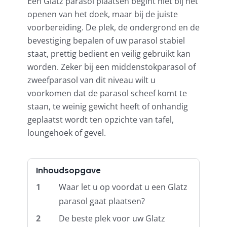
Een Glatz parasol plaatsen begint niet bij het
openen van het doek, maar bij de juiste
voorbereiding. De plek, de ondergrond en de
Balkonklemmen
bevestiging bepalen of uw parasol stabiel
staat, prettig bedient en veilig gebruikt kan
Beschermhoezen
worden. Zeker bij een middenstokparasol of
zweefparasol van dit niveau wilt u
voorkomen dat de parasol scheef komt te
Verlichting
staan, te weinig gewicht heeft of onhandig
geplaatst wordt ten opzichte van tafel,
Glatz Vita Collectie
loungehoek of gevel.
Glatz parasoldoeken
Inhoudsopgave
1
Waar let u op voordat u een Glatz
Glatz stofstalen collectie Sampleboeken
parasol gaat plaatsen?
2
De beste plek voor uw Glatz