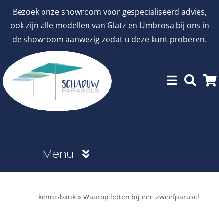
Ga
Bezoek onze showroom voor gespecialiseerd advies,
naar
ook zijn alle modellen van Glatz en Umbrosa bij ons in
inhoud
de showroom aanwezig zodat u deze kunt proberen.
Menu
Showroommodellen
kennisbank
»
Waarop letten bij een zweefparasol
aanbiedingen