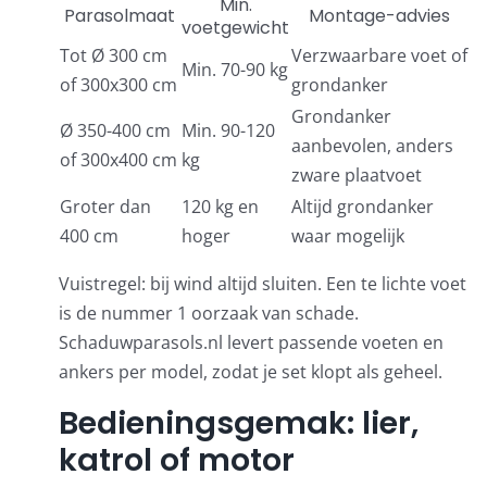
Min.
Parasolmaat
Montage-advies
voetgewicht
Tot Ø 300 cm
Verzwaarbare voet of
Min. 70-90 kg
of 300x300 cm
grondanker
Grondanker
Ø 350-400 cm
Min. 90-120
aanbevolen, anders
of 300x400 cm
kg
zware plaatvoet
Groter dan
120 kg en
Altijd grondanker
400 cm
hoger
waar mogelijk
Vuistregel: bij wind altijd sluiten. Een te lichte voet
is de nummer 1 oorzaak van schade.
Schaduwparasols.nl levert passende voeten en
ankers per model, zodat je set klopt als geheel.
Bedieningsgemak: lier,
katrol of motor