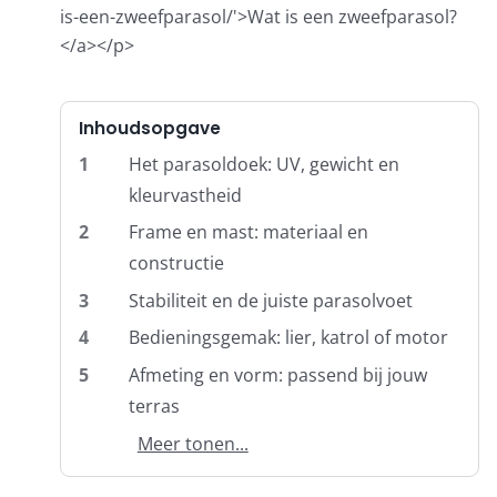
is-een-zweefparasol/'>Wat is een zweefparasol?
</a></p>
Balkonklemmen
Inhoudsopgave
Beschermhoezen
1
Het parasoldoek: UV, gewicht en
kleurvastheid
Verlichting
2
Frame en mast: materiaal en
constructie
Glatz Vita Collectie
3
Stabiliteit en de juiste parasolvoet
4
Bedieningsgemak: lier, katrol of motor
Glatz parasoldoeken
5
Afmeting en vorm: passend bij jouw
terras
Glatz stofstalen collectie Sampleboeken
Meer tonen...