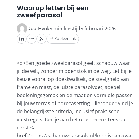
Waarop letten bij een
zweefparasol
Stokparasols
Henk
5 min leestijd
5 februari 2026
Door
Zweefparasols
Kopieer link
Horeca parasols
<p>Een goede zweefparasol geeft schaduw waar
jij die wilt, zonder middenstok in de weg. Let bij je
Muurparasols
keuze vooral op doekkwaliteit, de stevigheid van
frame en mast, de juiste parasolvoet, soepel
bedieningsgemak en de maat en vorm die passen
Schaduwdoeken
bij jouw terras of horecasetting. Hieronder vind je
de belangrijkste criteria, inclusief praktische
Snel leverbaar
vuistregels. Ben je aan het oriënteren? Lees dan
eerst <a
href='https://schaduwparasols.nl/kennisbank/wat-
Parasolvoeten