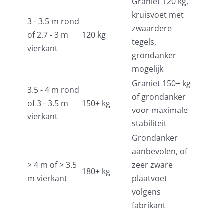
Graniet 120 kg,
kruisvoet met
3 - 3.5 m rond
zwaardere
of 2.7 - 3 m
120 kg
tegels,
vierkant
grondanker
mogelijk
Graniet 150+ kg
3.5 - 4 m rond
of grondanker
of 3 - 3.5 m
150+ kg
voor maximale
vierkant
stabiliteit
Grondanker
aanbevolen, of
> 4 m of > 3.5
zeer zware
180+ kg
m vierkant
plaatvoet
volgens
fabrikant