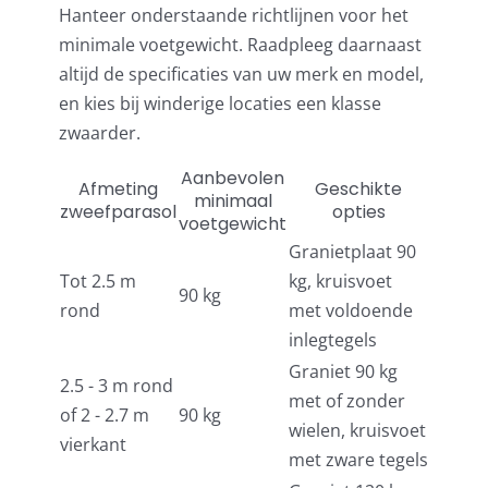
Hanteer onderstaande richtlijnen voor het
minimale voetgewicht. Raadpleeg daarnaast
altijd de specificaties van uw merk en model,
en kies bij winderige locaties een klasse
zwaarder.
Aanbevolen
Afmeting
Geschikte
minimaal
zweefparasol
opties
voetgewicht
Granietplaat 90
Tot 2.5 m
kg, kruisvoet
90 kg
rond
met voldoende
inlegtegels
Graniet 90 kg
2.5 - 3 m rond
met of zonder
of 2 - 2.7 m
90 kg
wielen, kruisvoet
vierkant
met zware tegels