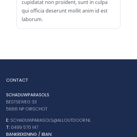
cupidatat non proident, sunt in culpa
qui officia deserunt mollit anim id est
laborum.
CONTACT
SCHADUWPARASOLS
BESTSEWEG 33
5688 NP OIRSCHOT
E:
SCHADUWPARASOLS@ALLOUTDOOR.NL
T:
0499 570 147
BANKREKENING / IBAN: