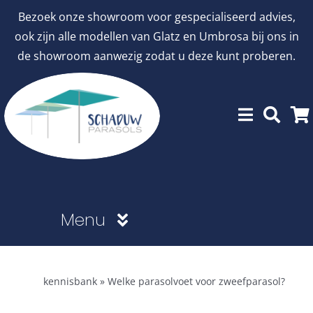
Ga
Bezoek onze showroom voor gespecialiseerd advies,
naar
ook zijn alle modellen van Glatz en Umbrosa bij ons in
inhoud
de showroom aanwezig zodat u deze kunt proberen.
Menu
Showroommodellen
kennisbank
»
Welke parasolvoet voor zweefparasol?
aanbiedingen