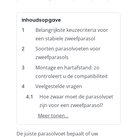
Balkonklemmen
Inhoudsopgave
1
Belangrijkste keuzecriteria voor
een stabiele zweefparasol
Beschermhoezen
2
Soorten parasolvoeten voor
zweefparasols
Verlichting
3
Montage en hartafstand: zo
controleert u de compatibiliteit
Glatz Vita Collectie
4
Veelgestelde vragen
4.1
Hoe zwaar moet de parasolvoet
Glatz parasoldoeken
zijn voor een zweefparasol?
Meer tonen...
Glatz stofstalen collectie Sampleboeken
De juiste parasolvoet bepaalt of uw