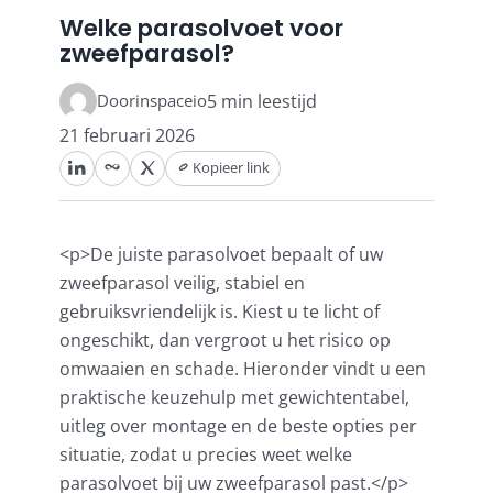
Welke parasolvoet voor
zweefparasol?
Stokparasols
inspaceio
5 min leestijd
Door
Zweefparasols
21 februari 2026
Kopieer link
Horeca parasols
<p>De juiste parasolvoet bepaalt of uw
Muurparasols
zweefparasol veilig, stabiel en
gebruiksvriendelijk is. Kiest u te licht of
ongeschikt, dan vergroot u het risico op
Schaduwdoeken
omwaaien en schade. Hieronder vindt u een
praktische keuzehulp met gewichtentabel,
Snel leverbaar
uitleg over montage en de beste opties per
situatie, zodat u precies weet welke
parasolvoet bij uw zweefparasol past.</p>
Parasolvoeten