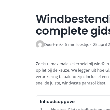
Windbestendi
complete gid
Henk
5 min leestijd
25 april 
Door
Zoekt u maximale zekerheid bij wind? In
op let bij de keuze. We leggen uit hoe 
verankering bepalend zijn. Inclusief ee
snel de juiste, windvaste parasol kiest.
Inhoudsopgave
1
Hoe test Glatz windbestendighei