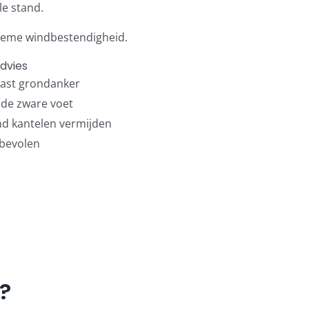
le stand.
reme windbestendigheid.
dvies
vast grondanker
nde zware voet
ind kantelen vermijden
nbevolen
?