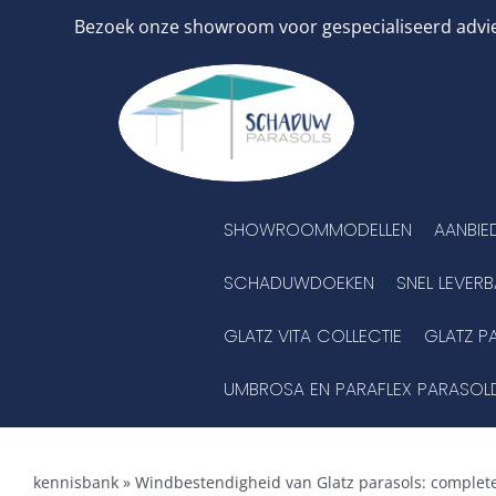
Ga
Bezoek onze showroom voor gespecialiseerd advies
naar
inhoud
SHOWROOMMODELLEN
AANBIE
SCHADUWDOEKEN
SNEL LEVER
GLATZ VITA COLLECTIE
GLATZ P
UMBROSA EN PARAFLEX PARASOL
kennisbank
»
Windbestendigheid van Glatz parasols: complete