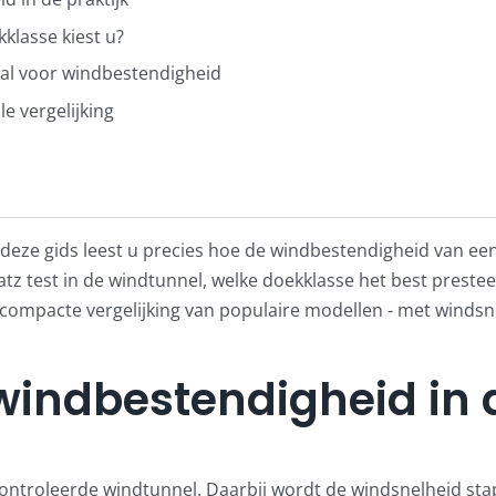
kklasse kiest u?
aal voor windbestendigheid
e vergelijking
 deze gids leest u precies hoe de windbestendigheid van ee
Glatz test in de windtunnel, welke doekklasse het best prest
n compacte vergelijking van populaire modellen - met winds
 windbestendigheid in 
ontroleerde windtunnel. Daarbij wordt de windsnelheid stap