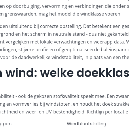
ren op doorbuiging, vervorming en verbindingen die onder
ven grenswaarden, mag het model die windklasse voeren.
den uitsluitend bij correcte opstelling. Dat betekent een g
grond en het scherm in neutrale stand - dus niet gekanteld
nt vergelijken met lokale verwachtingen en weerapp-data.
ndingen, stijvere profielen of geoptimaliseerde baleinspann
or de daadwerkelijke windstabiliteit, in plaats van een the
n wind: welke doekklas
biliteit - ook de gekozen stofkwaliteit speelt mee. Een zwaa
ng en vormverlies bij windstoten, en houdt het doek strakk
dichtheid en weer- en UV-bestendigheid. Richtlijn per locatie
appen
Windblootstelling