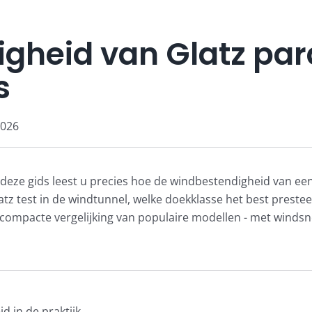
gheid van Glatz par
s
2026
 deze gids leest u precies hoe de windbestendigheid van ee
Glatz test in de windtunnel, welke doekklasse het best prest
n compacte vergelijking van populaire modellen - met winds
d in de praktijk