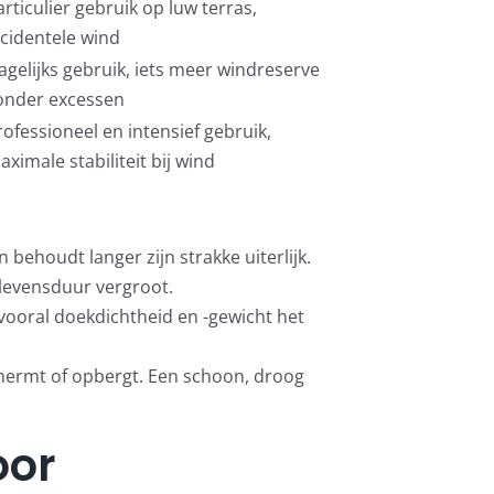
articulier gebruik op luw terras,
ncidentele wind
agelijks gebruik, iets meer windreserve
onder excessen
rofessioneel en intensief gebruik,
aximale stabiliteit bij wind
n behoudt langer zijn strakke uiterlijk.
e levensduur vergroot.
vooral doekdichtheid en -gewicht het
schermt of opbergt. Een schoon, droog
oor