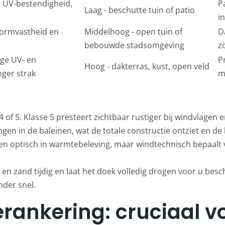
en UV-bestendigheid,
P
Laag - beschutte tuin of patio
i
vormvastheid en
Middelhoog - open tuin of
D
bebouwde stadsomgeving
z
ge UV- en
P
Hoog - dakterras, kust, open veld
nger strak
m
 4 of 5. Klasse 5 presteert zichtbaar rustiger bij windvlagen e
ngen in de baleinen, wat de totale constructie ontziet en d
len optisch in warmtebeleving, maar windtechnisch bepaalt 
 en zand tijdig en laat het doek volledig drogen voor u be
nder snel.
erankering: cruciaal v