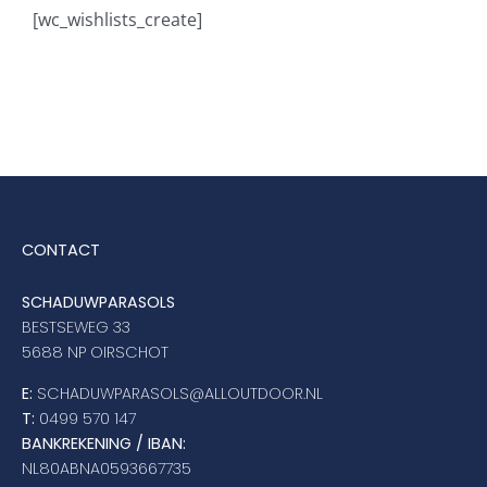
[wc_wishlists_create]
Stokparasols
Zweefparasols
Horeca parasols
CONTACT
Muurparasols
SCHADUWPARASOLS
BESTSEWEG 33
Schaduwdoeken
5688 NP OIRSCHOT
E:
SCHADUWPARASOLS@ALLOUTDOOR.NL
Snel leverbaar
T:
0499 570 147
BANKREKENING / IBAN:
NL80ABNA0593667735
Parasolvoeten