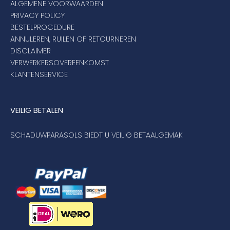
ALGEMENE VOORWAARDEN
Umbrosa en Paraflex parasoldoeken
PRIVACY POLICY
BESTELPROCEDURE
ANNULEREN, RUILEN OF RETOURNEREN
Onze merken
DISCLAIMER
VERWERKERSOVEREENKOMST
KLANTENSERVICE
VEILIG BETALEN
SCHADUWPARASOLS BIEDT U VEILIG BETAALGEMAK