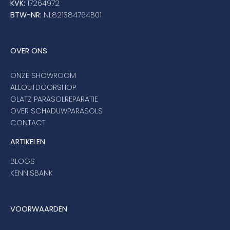
KVK:
17264972
BTW-NR:
NL821384764B01
Balkonklemmen
OVER ONS
Beschermhoezen
ONZE SHOWROOM
ALLOUTDOORSHOP
GLATZ PARASOLREPARATIE
Verlichting
OVER SCHADUWPARASOLS
CONTACT
Glatz Vita Collectie
ARTIKELEN
BLOGS
Glatz parasoldoeken
KENNISBANK
Glatz stofstalen collectie Sampleboeken
VOORWAARDEN