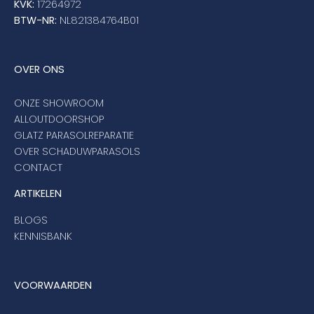
KVK:
17264972
BTW-NR:
NL821384764B01
Balkonklemmen
OVER ONS
Beschermhoezen
ONZE SHOWROOM
ALLOUTDOORSHOP
GLATZ PARASOLREPARATIE
Verlichting
OVER SCHADUWPARASOLS
CONTACT
Glatz Vita Collectie
ARTIKELEN
BLOGS
Glatz parasoldoeken
KENNISBANK
Glatz stofstalen collectie Sampleboeken
VOORWAARDEN