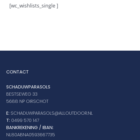
[wc_wishlists_single ]
Stokparasols
Zweefparasols
Horeca parasols
CONTACT
Muurparasols
SCHADUWPARASOLS
BESTSEWEG 33
Schaduwdoeken
5688 NP OIRSCHOT
E:
SCHADUWPARASOLS@ALLOUTDOOR.NL
Snel leverbaar
T:
0499 570 147
BANKREKENING / IBAN:
NL80ABNA0593667735
Parasolvoeten