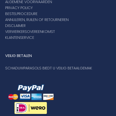
ALGEMENE VOORWAARDEN
Umbrosa en Paraflex parasoldoeken
PRIVACY POLICY
BESTELPROCEDURE
ANNULEREN, RUILEN OF RETOURNEREN
Onze merken
DISCLAIMER
VERWERKERSOVEREENKOMST
KLANTENSERVICE
VEILIG BETALEN
SCHADUWPARASOLS BIEDT U VEILIG BETAALGEMAK