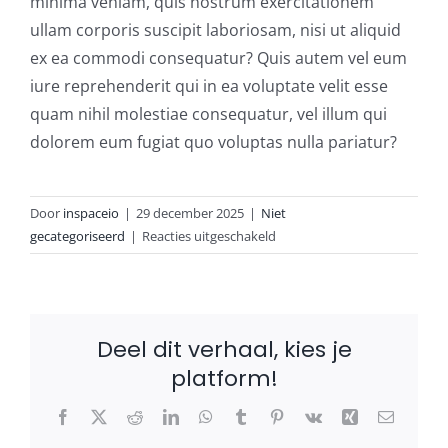
minima veniam, quis nostrum exercitationem
Umbrosa en Paraflex parasoldoeken
ullam corporis suscipit laboriosam, nisi ut aliquid
ex ea commodi consequatur? Quis autem vel eum
Onze merken
iure reprehenderit qui in ea voluptate velit esse
quam nihil molestiae consequatur, vel illum qui
dolorem eum fugiat quo voluptas nulla pariatur?
Door
inspaceio
|
29 december 2025
|
Niet
voor
gecategoriseerd
|
Reacties uitgeschakeld
Test
Deel dit verhaal, kies je
platform!
Facebook
X
Reddit
LinkedIn
WhatsApp
Tumblr
Pinterest
Vk
Xing
E-
mail