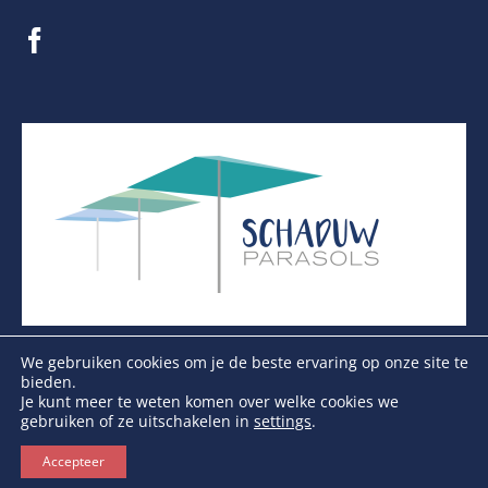
We gebruiken cookies om je de beste ervaring op onze site te
bieden.
Je kunt meer te weten komen over welke cookies we
gebruiken of ze uitschakelen in
settings
.
Copyright Schaduwparasols © 2026. Alle Rechten
Voorbehouden
Accepteer
KVK: 17264972 | BTW: NL821384764B01