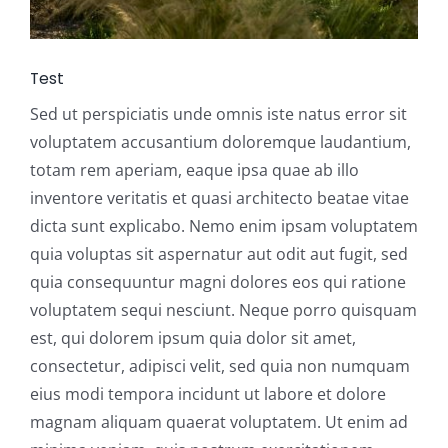
Balkonklemmen
Test
Sed ut perspiciatis unde omnis iste natus error sit
Beschermhoezen
voluptatem accusantium doloremque laudantium,
totam rem aperiam, eaque ipsa quae ab illo
Verlichting
inventore veritatis et quasi architecto beatae vitae
dicta sunt explicabo. Nemo enim ipsam voluptatem
quia voluptas sit aspernatur aut odit aut fugit, sed
Glatz Vita Collectie
quia consequuntur magni dolores eos qui ratione
voluptatem sequi nesciunt. Neque porro quisquam
Glatz parasoldoeken
est, qui dolorem ipsum quia dolor sit amet,
consectetur, adipisci velit, sed quia non numquam
Glatz stofstalen collectie Sampleboeken
eius modi tempora incidunt ut labore et dolore
magnam aliquam quaerat voluptatem. Ut enim ad