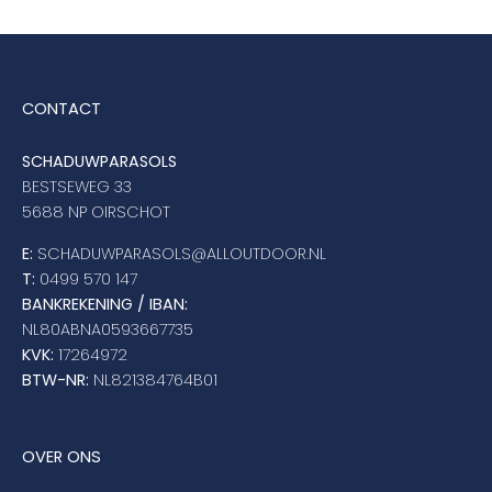
CONTACT
SCHADUWPARASOLS
BESTSEWEG 33
5688 NP OIRSCHOT
E:
SCHADUWPARASOLS@ALLOUTDOOR.NL
T:
0499 570 147
BANKREKENING / IBAN:
NL80ABNA0593667735
KVK:
17264972
BTW-NR:
NL821384764B01
OVER ONS