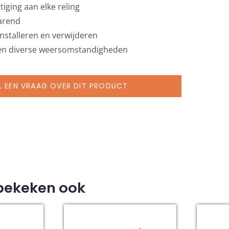
tiging aan elke reling
arend
 installeren en verwijderen
en diverse weersomstandigheden
L EEN VRAAG OVER DIT PRODUCT
bekeken ook