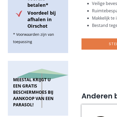
Veilige beves
betalen*
Ruimtebesp
Voordeel bij
Makkelijk te
afhalen in
Bestand teg
Oirschot
* Voorwaarden zijn van
toepassing
STE
MEESTAL KRIJGT U
EEN GRATIS
BESCHERMHOES BIJ
Anderen 
AANKOOP VAN EEN
PARASOL!