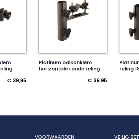
Platinum balkonklem
Platin
klem
horizontale ronde reling
reling 
reling
€
39,95
€
39,95
VOORWAARDEN
VEILIG BE