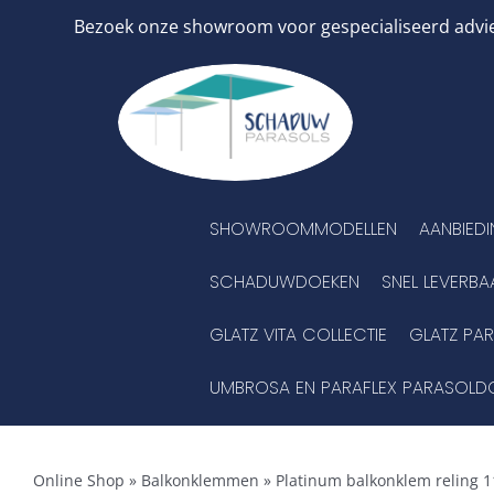
Ga
Bezoek onze showroom voor gespecialiseerd advies
naar
inhoud
SHOWROOMMODELLEN
AANBIED
SCHADUWDOEKEN
SNEL LEVERBA
GLATZ VITA COLLECTIE
GLATZ PA
UMBROSA EN PARAFLEX PARASOLD
Online Shop
»
Balkonklemmen
»
Platinum balkonklem reling 