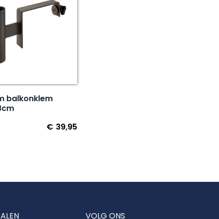
um balkonklem
18cm
€
39,95
TALEN
VOLG ONS