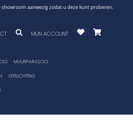
 de showroom aanwezig zodat u deze kunt proberen.
CT
MIJN ACCOUNT
OLS
MUURPARASOLS
N
VERLICHTING
N