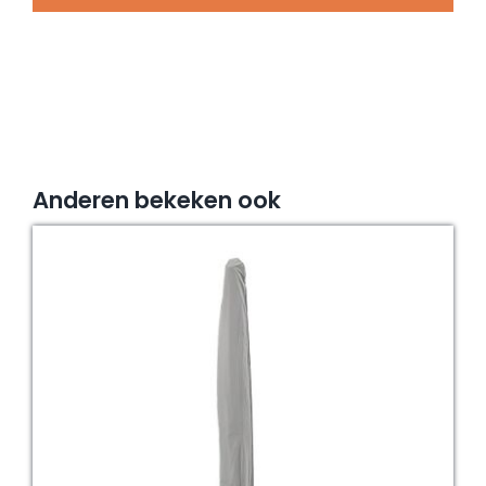
400x85
cm
aantal
Anderen bekeken ook