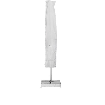
Horeca parasols
Muurparasols
Schaduwdoeken
Snel leverbaar
Parasolvoeten
Balkonklemmen