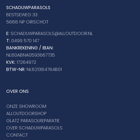
SCHADUWPARASOLS
BESTSEWEG 33
5688 NP OIRSCHOT
E:
SCHADUWPARASOLS@ALLOUTDOOR.NL
T:
0499 570 147
BANKREKENING / IBAN:
NL80ABNA0593667735
KVK:
17264972
BTW-NR:
NL821384764B01
OVER ONS
ONZE SHOWROOM
ALLOUTDOORSHOP
GLATZ PARASOLREPARATIE
OVER SCHADUWPARASOLS
CONTACT