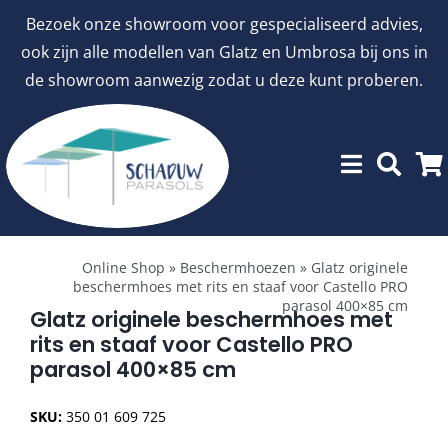
Ga
Bezoek onze showroom voor gespecialiseerd advies,
naar
ook zijn alle modellen van Glatz en Umbrosa bij ons in
inhoud
de showroom aanwezig zodat u deze kunt proberen.
Toggle
Showroommodellen
Navigation
Online Shop
»
Beschermhoezen
»
Glatz originele
beschermhoes met rits en staaf voor Castello PRO
parasol 400×85 cm
aanbiedingen
Glatz originele beschermhoes met
rits en staaf voor Castello PRO
parasol 400×85 cm
Stokparasols
SKU:
350 01 609 725
Zweefparasols