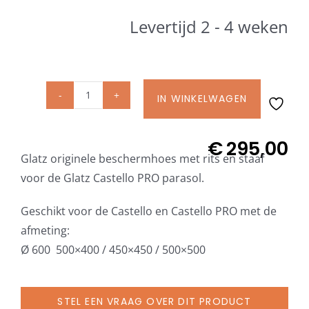
Beschermhoezen
Levertijd 2 - 4 weken
Verlichting
IN WINKELWAGEN
Glatz Vita Collectie
Glatz
originele
beschermhoes
€
295,00
Glatz parasoldoeken
Glatz originele beschermhoes met rits en staaf
met
voor de Glatz Castello PRO parasol.
rits
Glatz stofstalen collectie Sampleboeken
en
Geschikt voor de Castello en Castello PRO met de
staaf
afmeting:
Umbrosa en Paraflex parasoldoeken
voor
Ø 600 500×400 / 450×450 / 500×500
Castello
PRO
Onze merken
parasol
STEL EEN VRAAG OVER DIT PRODUCT