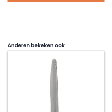
400x100
cm
aantal
Anderen bekeken ook