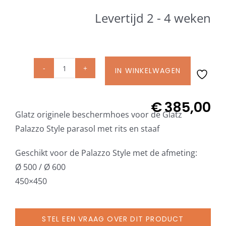
Beschermhoezen
Levertijd 2 - 4 weken
Verlichting
IN WINKELWAGEN
Glatz Vita Collectie
Glatz
originele
beschermhoes
€
385,00
Glatz parasoldoeken
Glatz originele beschermhoes voor de Glatz
met
Palazzo Style parasol met rits en staaf
rits
Glatz stofstalen collectie Sampleboeken
en
Geschikt voor de Palazzo Style met de afmeting:
staaf
Ø 500 / Ø 600
Umbrosa en Paraflex parasoldoeken
voor
450×450
Palazzo
Style
Onze merken
parasol
STEL EEN VRAAG OVER DIT PRODUCT