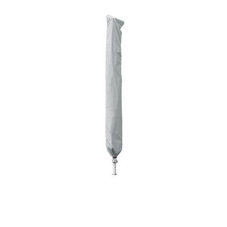
Horeca parasols
Muurparasols
Schaduwdoeken
Snel leverbaar
Parasolvoeten
Balkonklemmen