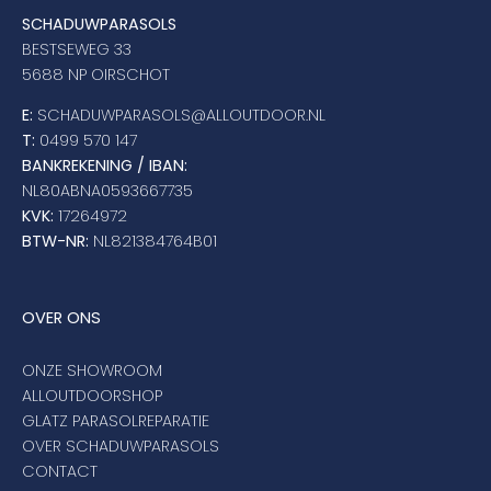
SCHADUWPARASOLS
BESTSEWEG 33
5688 NP OIRSCHOT
E:
SCHADUWPARASOLS@ALLOUTDOOR.NL
T:
0499 570 147
BANKREKENING / IBAN:
NL80ABNA0593667735
KVK:
17264972
BTW-NR:
NL821384764B01
OVER ONS
ONZE SHOWROOM
ALLOUTDOORSHOP
GLATZ PARASOLREPARATIE
OVER SCHADUWPARASOLS
CONTACT