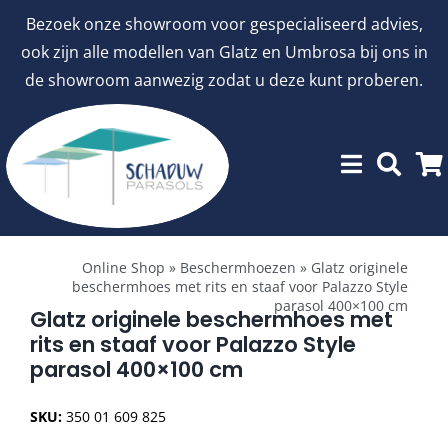
Ga
Bezoek onze showroom voor gespecialiseerd advies,
naar
ook zijn alle modellen van Glatz en Umbrosa bij ons in
inhoud
de showroom aanwezig zodat u deze kunt proberen.
Toggle
Showroommodellen
Navigation
Online Shop
»
Beschermhoezen
»
Glatz originele
beschermhoes met rits en staaf voor Palazzo Style
parasol 400×100 cm
aanbiedingen
Glatz originele beschermhoes met
rits en staaf voor Palazzo Style
parasol 400×100 cm
Stokparasols
SKU:
350 01 609 825
Zweefparasols