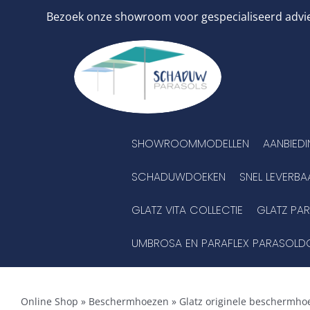
Ga
Bezoek onze showroom voor gespecialiseerd advies
naar
inhoud
SHOWROOMMODELLEN
AANBIED
SCHADUWDOEKEN
SNEL LEVERBA
GLATZ VITA COLLECTIE
GLATZ PA
UMBROSA EN PARAFLEX PARASOLD
Online Shop
»
Beschermhoezen
»
Glatz originele beschermhoe