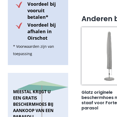
Voordeel bij
vooruit
Anderen 
betalen*
Voordeel bij
afhalen in
Oirschot
* Voorwaarden zijn van
toepassing
MEESTAL KRIJGT U
Glatz originele
beschermhoes me
EEN GRATIS
staaf voor Forte
BESCHERMHOES BIJ
parasol
AANKOOP VAN EEN
PARASOL!