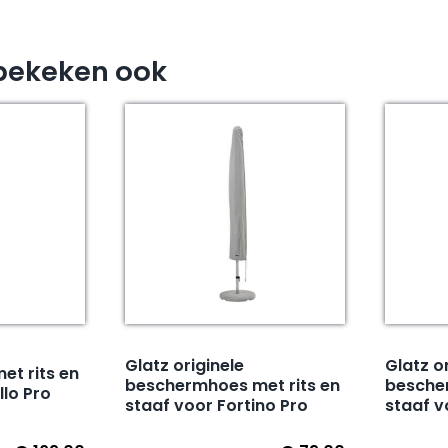
bekeken ook
Glatz originele
Glatz o
t rits en
beschermhoes met rits en
bescher
llo Pro
staaf voor Fortino Pro
staaf v