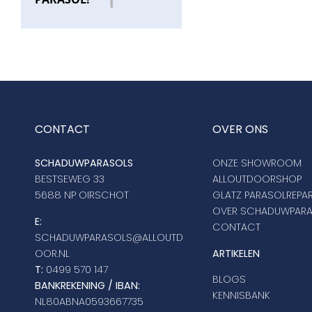
CONTACT
OVER ONS
SCHADUWPARASOLS
ONZE SHOWROOM
BESTSEWEG 33
ALLOUTDOORSHOP
5688 NP OIRSCHOT
GLATZ PARASOLREPAR
OVER SCHADUWPAR
E:
CONTACT
SCHADUWPARASOLS@ALLOUTD
OOR.NL
ARTIKELEN
T:
0499 570 147
BLOGS
BANKREKENING / IBAN:
KENNISBANK
NL80ABNA0593667735