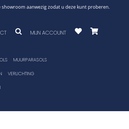
 de showroom aanwezig zodat u deze kunt proberen.
CT
MIJN ACCOUNT
OLS
MUURPARASOLS
N
VERLICHTING
N