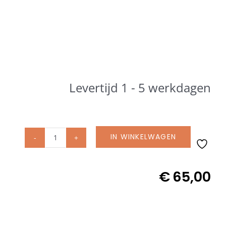
Levertijd 1 - 5 werkdagen
IN WINKELWAGEN
Glatz
originele
beschermhoes
€
65,00
voor
Alexo
parasol