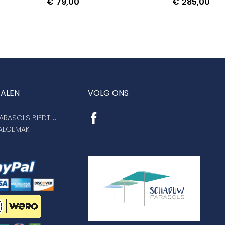
€
79,00
€
285,00
TALEN
VOLG ONS
RASOLS BIEDT U
AALGEMAK