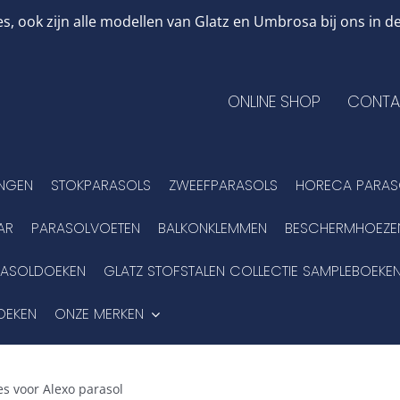
, ook zijn alle modellen van Glatz en Umbrosa bij ons in
ONLINE SHOP
CONTA
INGEN
STOKPARASOLS
ZWEEFPARASOLS
HORECA PARAS
AR
PARASOLVOETEN
BALKONKLEMMEN
BESCHERMHOEZE
RASOLDOEKEN
GLATZ STOFSTALEN COLLECTIE SAMPLEBOEKE
OEKEN
ONZE MERKEN
s voor Alexo parasol