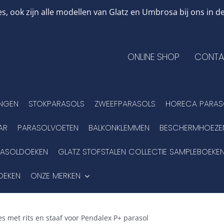
, ook zijn alle modellen van Glatz en Umbrosa bij ons in
ONLINE SHOP
CONTA
INGEN
STOKPARASOLS
ZWEEFPARASOLS
HORECA PARAS
AR
PARASOLVOETEN
BALKONKLEMMEN
BESCHERMHOEZE
RASOLDOEKEN
GLATZ STOFSTALEN COLLECTIE SAMPLEBOEKE
OEKEN
ONZE MERKEN
s met rits en staaf voor Pendalex P+ parasol