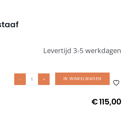
staaf
Levertijd 3-5 werkdagen
IN WINKELWAGEN
Glatz
originele
beschermhoes
€
115,00
met
rits
en