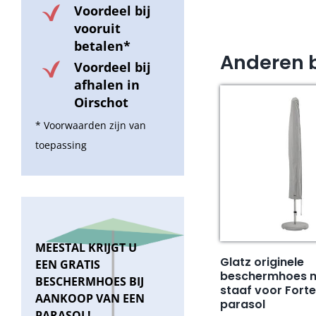
Voordeel bij
vooruit
betalen*
Anderen 
Voordeel bij
afhalen in
Oirschot
* Voorwaarden zijn van
toepassing
MEESTAL KRIJGT U
Glatz originele
EEN GRATIS
beschermhoes me
BESCHERMHOES BIJ
staaf voor Forte
AANKOOP VAN EEN
parasol
PARASOL!