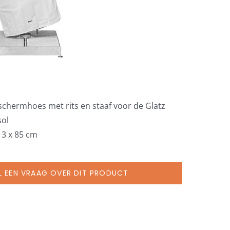
eschermhoes met rits en staaf voor de Glatz
sol
13 x 85 cm
L EEN VRAAG OVER DIT PRODUCT