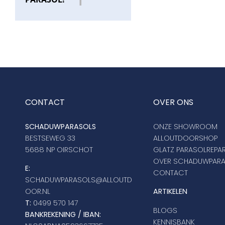
CONTACT
OVER ONS
SCHADUWPARASOLS
ONZE SHOWROOM
BESTSEWEG 33
ALLOUTDOORSHOP
5688 NP OIRSCHOT
GLATZ PARASOLREPAR
OVER SCHADUWPAR
E:
CONTACT
SCHADUWPARASOLS@ALLOUTD
OOR.NL
ARTIKELEN
T:
0499 570 147
BLOGS
BANKREKENING / IBAN:
KENNISBANK