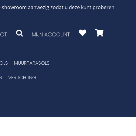
 de showroom aanwezig zodat u deze kunt proberen.
CT
MIJN ACCOUNT
OLS
MUURPARASOLS
N
VERLICHTING
N