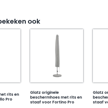
bekeken ook
Glatz originele
Glatz o
t rits en
beschermhoes met rits en
bescher
llo Pro
staaf voor Fortino Pro
staaf v