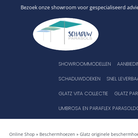
Ga
Bezoek onze showroom voor gespecialiseerd advies
naar
inhoud
SHOWROOMMODELLEN
AANBIED
SCHADUWDOEKEN
SNEL LEVERBA
GLATZ VITA COLLECTIE
GLATZ PA
UMBROSA EN PARAFLEX PARASOLD
Online Shop
»
Beschermhoezen
»
Glatz originele beschermhoe