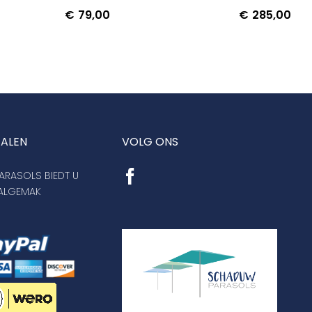
€
79,00
€
285,00
TALEN
VOLG ONS
RASOLS BIEDT U
AALGEMAK