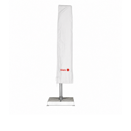
Horeca parasols
Muurparasols
Schaduwdoeken
Snel leverbaar
Parasolvoeten
Balkonklemmen