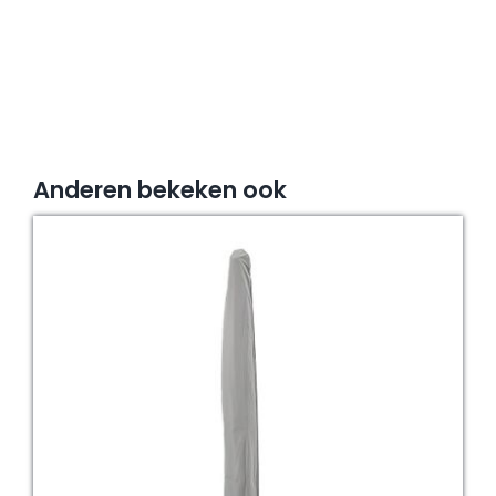
400
/
350x350
/400x300
aantal
Anderen bekeken ook