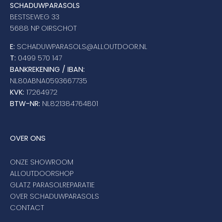
SCHADUWPARASOLS
BESTSEWEG 33
5688 NP OIRSCHOT
E:
SCHADUWPARASOLS@ALLOUTDOOR.NL
T:
0499 570 147
BANKREKENING / IBAN:
NL80ABNA0593667735
KVK:
17264972
BTW-NR:
NL821384764B01
OVER ONS
ONZE SHOWROOM
ALLOUTDOORSHOP
GLATZ PARASOLREPARATIE
OVER SCHADUWPARASOLS
CONTACT