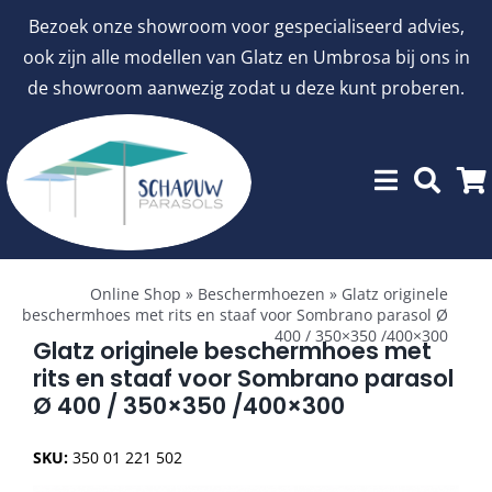
Ga
Bezoek onze showroom voor gespecialiseerd advies,
naar
ook zijn alle modellen van Glatz en Umbrosa bij ons in
inhoud
de showroom aanwezig zodat u deze kunt proberen.
Toggle
Showroommodellen
Navigation
Online Shop
»
Beschermhoezen
»
Glatz originele
beschermhoes met rits en staaf voor Sombrano parasol Ø
400 / 350×350 /400×300
aanbiedingen
Glatz originele beschermhoes met
rits en staaf voor Sombrano parasol
Ø 400 / 350×350 /400×300
Stokparasols
SKU:
350 01 221 502
Zweefparasols