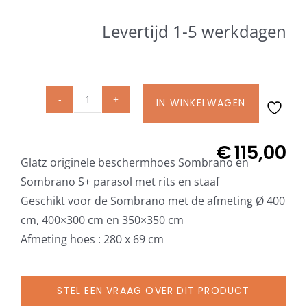
Beschermhoezen
Levertijd 1-5 werkdagen
Verlichting
Glatz Vita Collectie
IN WINKELWAGEN
Glatz
originele
Glatz parasoldoeken
beschermhoes
€
115,00
Glatz originele beschermhoes Sombrano en
met
Sombrano S+ parasol met rits en staaf
rits
Glatz stofstalen collectie Sampleboeken
Geschikt voor de Sombrano met de afmeting Ø 400
en
cm, 400×300 cm en 350×350 cm
staaf
Umbrosa en Paraflex parasoldoeken
Afmeting hoes : 280 x 69 cm
voor
Sombrano
parasol
Onze merken
STEL EEN VRAAG OVER DIT PRODUCT
Ø