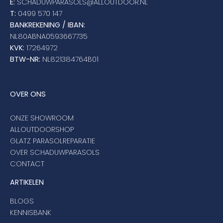
E:
SCHADUWPARASOLS@ALLOUTDOOR.NL
T:
0499 570 147
BANKREKENING / IBAN:
NL80ABNA0593667735
KVK:
17264972
BTW-NR:
NL821384764B01
OVER ONS
ONZE SHOWROOM
ALLOUTDOORSHOP
GLATZ PARASOLREPARATIE
OVER SCHADUWPARASOLS
CONTACT
ARTIKELEN
BLOGS
KENNISBANK