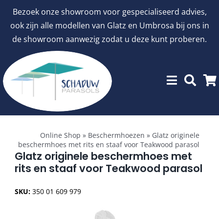
Ga
Bezoek onze showroom voor gespecialiseerd advies,
naar
ook zijn alle modellen van Glatz en Umbrosa bij ons in
inhoud
de showroom aanwezig zodat u deze kunt proberen.
Toggle
Showroommodellen
Navigation
Online Shop
»
Beschermhoezen
»
Glatz originele
beschermhoes met rits en staaf voor Teakwood parasol
aanbiedingen
Glatz originele beschermhoes met
rits en staaf voor Teakwood parasol
Stokparasols
SKU:
350 01 609 979
Zweefparasols