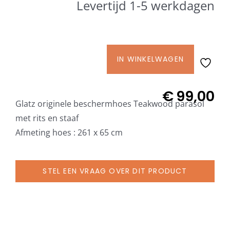
Levertijd 1-5 werkdagen
Beschermhoezen
Verlichting
IN WINKELWAGEN
Glatz
Glatz Vita Collectie
originele
beschermhoes
€
99,00
Glatz originele beschermhoes Teakwood parasol
met
Glatz parasoldoeken
met rits en staaf
rits
Afmeting hoes : 261 x 65 cm
en
Glatz stofstalen collectie Sampleboeken
staaf
voor
STEL EEN VRAAG OVER DIT PRODUCT
Umbrosa en Paraflex parasoldoeken
Teakwood
parasol
aantal
Onze merken