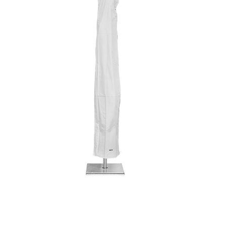
Horeca parasols
Muurparasols
Schaduwdoeken
Snel leverbaar
Parasolvoeten
Balkonklemmen