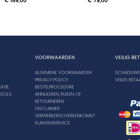
€
169,00
€
79,00
VOORWAARDEN
VEILIG BE
ALGEMENE VOORWAARDEN
SCHADUWPA
PRIVACY POLICY
VEILIG BET
ATIE
BESTELPROCEDURE
ASOLS
ANNULEREN, RUILEN OF
RETOURNEREN
DISCLAIMER
VERWERKERSOVEREENKOMST
KLANTENSERVICE