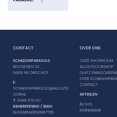
CONTACT
OVER ONS
SCHADUWPARASOLS
ONZE SHOWROOM
BESTSEWEG 33
ALLOUTDOORSHOP
5688 NP OIRSCHOT
GLATZ PARASOLREPAR
OVER SCHADUWPAR
E:
CONTACT
SCHADUWPARASOLS@ALLOUTD
OOR.NL
ARTIKELEN
T:
0499 570 147
BLOGS
BANKREKENING / IBAN:
KENNISBANK
NL80ABNA0593667735