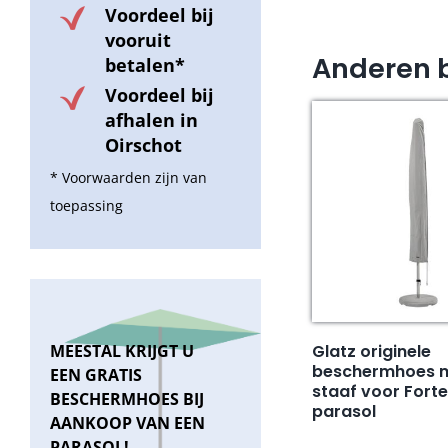
Voordeel bij
vooruit
Anderen 
betalen*
Voordeel bij
afhalen in
Oirschot
* Voorwaarden zijn van
toepassing
Glatz originele
MEESTAL KRIJGT U
beschermhoes me
EEN GRATIS
staaf voor Forte
BESCHERMHOES BIJ
parasol
AANKOOP VAN EEN
PARASOL!