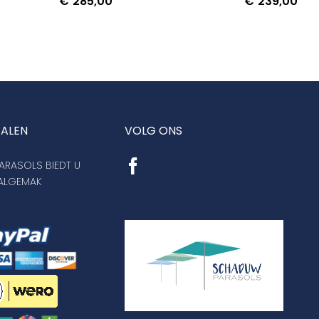
€
285,00
€
239,00
TALEN
VOLG ONS
RASOLS BIEDT U
AALGEMAK