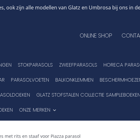
, ook zijn alle modellen van Glatz en Umbrosa bij ons in
ONLINE SHOP
CONTA
INGEN
STOKPARASOLS
ZWEEFPARASOLS
HORECA PARAS
AR
PARASOLVOETEN
BALKONKLEMMEN
BESCHERMHOEZE
RASOLDOEKEN
GLATZ STOFSTALEN COLLECTIE SAMPLEBOEKE
OEKEN
ONZE MERKEN
s met rits en staaf voor Piazza parasol