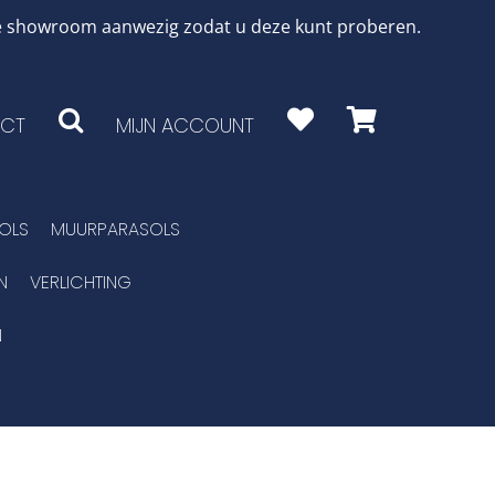
 de showroom aanwezig zodat u deze kunt proberen.
CT
MIJN ACCOUNT
OLS
MUURPARASOLS
N
VERLICHTING
N