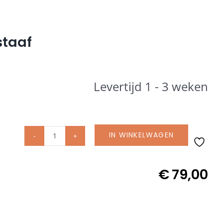
staaf
Levertijd 1 - 3 weken
IN WINKELWAGEN
Glatz
originele
beschermhoes
€
79,00
met
rits
en