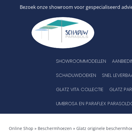
Ga
Bezoek onze showroom voor gespecialiseerd advies
naar
inhoud
SHOWROOMMODELLEN
AANBIED
SCHADUWDOEKEN
SNEL LEVERBA
GLATZ VITA COLLECTIE
GLATZ PA
UMBROSA EN PARAFLEX PARASOLD
Online Shop
»
Beschermhoezen
»
Glatz originele beschermhoe