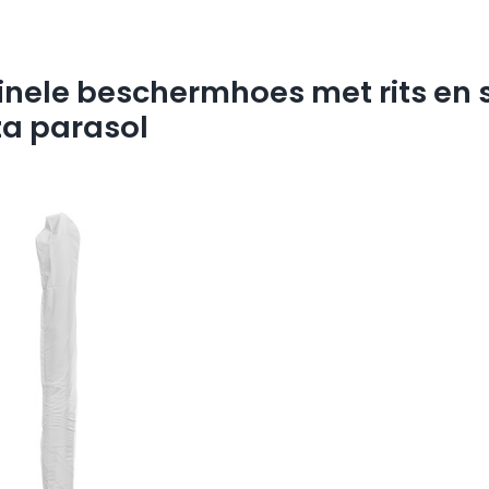
ginele beschermhoes met rits en 
za parasol
0