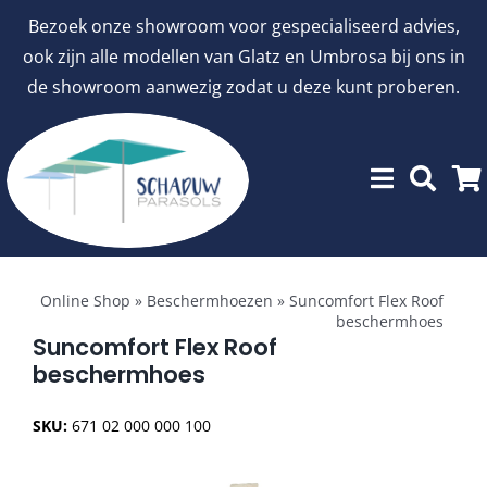
Ga
Bezoek onze showroom voor gespecialiseerd advies,
naar
ook zijn alle modellen van Glatz en Umbrosa bij ons in
inhoud
de showroom aanwezig zodat u deze kunt proberen.
Toggle
Showroommodellen
Navigation
Online Shop
»
Beschermhoezen
»
Suncomfort Flex Roof
beschermhoes
aanbiedingen
Suncomfort Flex Roof
beschermhoes
Stokparasols
SKU:
671 02 000 000 100
Zweefparasols