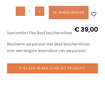
Beschermhoezen
IN WINKELWAGEN
Suncomfort
Verlichting
Flex
Roof
€
39,00
Suncomfort Flex Roof beschermhoes
beschermhoes
Glatz Vita Collectie
aantal
Bescherm uw parasol met deze beschermhoes
Glatz parasoldoeken
voor een langere levensduur van uw parasol.
Glatz stofstalen collectie Sampleboeken
STEL EEN VRAAG OVER DIT PRODUCT
Umbrosa en Paraflex parasoldoeken
Onze merken