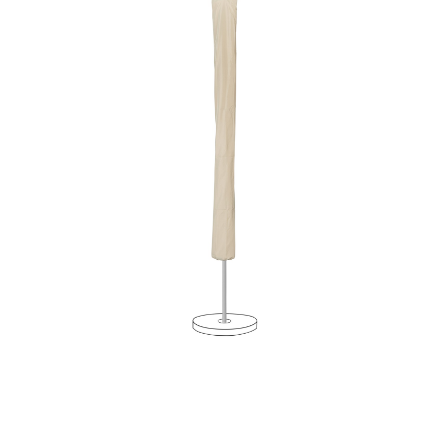
Horeca parasols
Muurparasols
Schaduwdoeken
Snel leverbaar
Parasolvoeten
Balkonklemmen