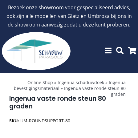
Ga
Bezoek onze showroom voor gespecialiseerd advies,
naar
ook zijn alle modellen van Glatz en Umbrosa bij ons in
inhoud
de showroom aanwezig zodat u deze kunt proberen.
Toggle
Showroommodellen
Navigation
Online Shop
»
Ingenua schaduwdoek
»
Ingenua
bevestigingsmateriaal
»
Ingenua vaste ronde steun 80
graden
aanbiedingen
Ingenua vaste ronde steun 80
graden
Stokparasols
SKU:
UM-ROUNDSUPPORT-80
Zweefparasols