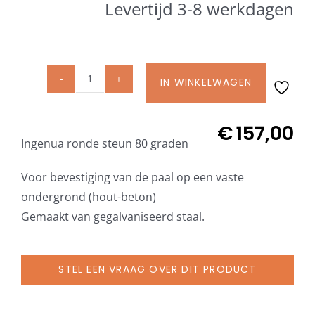
Levertijd 3-8 werkdagen
Beschermhoezen
Verlichting
IN WINKELWAGEN
Ingenua
Glatz Vita Collectie
vaste
ronde
€
157,00
Ingenua ronde steun 80 graden
steun
Glatz parasoldoeken
80
Voor bevestiging van de paal op een vaste
graden
Glatz stofstalen collectie Sampleboeken
ondergrond (hout-beton)
aantal
Gemaakt van gegalvaniseerd staal.
Umbrosa en Paraflex parasoldoeken
STEL EEN VRAAG OVER DIT PRODUCT
Onze merken