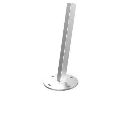
Horeca parasols
Muurparasols
Schaduwdoeken
Snel leverbaar
Parasolvoeten
Balkonklemmen