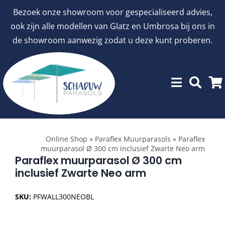
Ga
Bezoek onze showroom voor gespecialiseerd advies,
naar
ook zijn alle modellen van Glatz en Umbrosa bij ons in
inhoud
de showroom aanwezig zodat u deze kunt proberen.
Toggle
Showroommodellen
Navigation
Online Shop
»
Paraflex Muurparasols
»
Paraflex
muurparasol Ø 300 cm inclusief Zwarte Neo arm
aanbiedingen
Paraflex muurparasol Ø 300 cm
inclusief Zwarte Neo arm
Stokparasols
SKU:
PFWALL300NEOBL
Zweefparasols