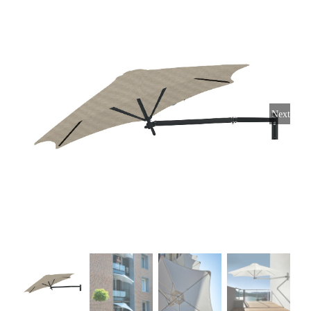
Horeca parasols
Muurparasols
Next
Schaduwdoeken
Snel leverbaar
Parasolvoeten
Balkonklemmen