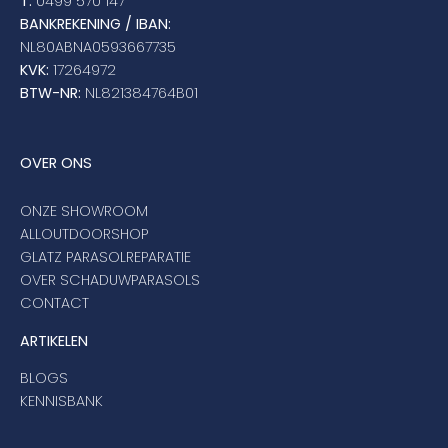
T:
0499 570 147
BANKREKENING / IBAN:
NL80ABNA0593667735
KVK:
17264972
BTW-NR:
NL821384764B01
OVER ONS
ONZE SHOWROOM
ALLOUTDOORSHOP
GLATZ PARASOLREPARATIE
OVER SCHADUWPARASOLS
CONTACT
ARTIKELEN
BLOGS
KENNISBANK