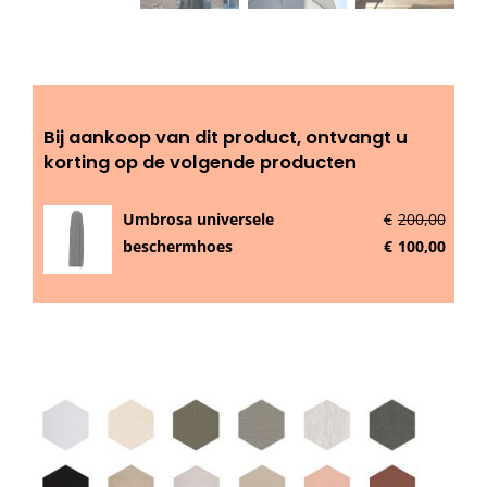
Beschermhoezen
Verlichting
Bij aankoop van dit product, ontvangt u
Glatz Vita Collectie
korting op de volgende producten
Umbrosa universele
€
200,00
Glatz parasoldoeken
beschermhoes
€
100,00
Glatz stofstalen collectie Sampleboeken
Umbrosa en Paraflex parasoldoeken

Onze merken