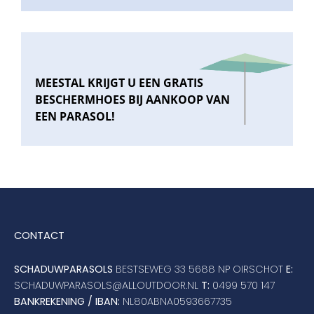
MEESTAL KRIJGT U EEN GRATIS
BESCHERMHOES BIJ AANKOOP VAN
EEN PARASOL!
CONTACT
SCHADUWPARASOLS
BESTSEWEG 33 5688 NP OIRSCHOT
E:
SCHADUWPARASOLS@ALLOUTDOOR.NL
T:
0499 570 147
BANKREKENING / IBAN:
NL80ABNA0593667735