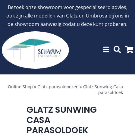
Ga
Bezoek onze showroom voor gespecialiseerd advies,
naar
ook zijn alle modellen van Glatz en Umbrosa bij ons in
inhoud
de showroom aanwezig zodat u deze kunt proberen.
Menu
Showroommodellen
Online Shop
»
Glatz parasoldoeken
»
Glatz Sunwing Casa
parasoldoek
aanbiedingen
GLATZ SUNWING
CASA
Stokparasols
PARASOLDOEK