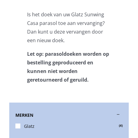
Zweefparasols
Is het doek van uw Glatz Sunwing
Casa parasol toe aan vervanging?
Horeca parasols
Dan kunt u deze vervangen door
een nieuw doek.
Muurparasols
Let op: parasoldoeken worden op
bestelling geproduceerd en
Schaduwdoeken
kunnen niet worden
geretourneerd of geruild.
Snel leverbaar
Parasolvoeten
MERKEN
Balkonklemmen
Glatz
(4)