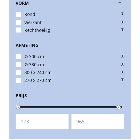
VORM
Beschermhoezen
Rond
(2)
Vierkant
(1)
Verlichting
Rechthoekig
(1)
AFMETING
Glatz Vita Collectie
Ø 300 cm
(1)
Ø 330 cm
(1)
Glatz parasoldoeken
300 x 240 cm
(1)
270 x 270 cm
(1)
Glatz stofstalen collectie Sampleboeken
PRIJS
Umbrosa en Paraflex parasoldoeken
Onze merken