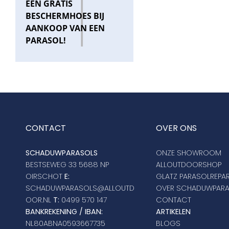
EEN GRATIS
BESCHERMHOES BIJ
AANKOOP VAN EEN
PARASOL!
CONTACT
OVER ONS
SCHADUWPARASOLS
ONZE SHOWROOM
BESTSEWEG 33 5688 NP
ALLOUTDOORSHOP
OIRSCHOT
E:
GLATZ PARASOLREPAR
SCHADUWPARASOLS@ALLOUTD
OVER SCHADUWPAR
OOR.NL
T:
0499 570 147
CONTACT
BANKREKENING / IBAN:
ARTIKELEN
NL80ABNA0593667735
BLOGS