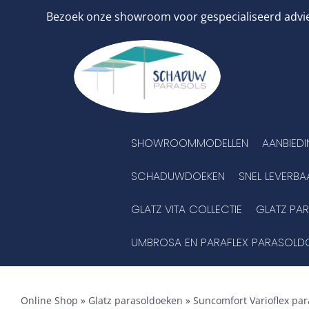
Ga
Bezoek onze showroom voor gespecialiseerd advies
naar
inhoud
SHOWROOMMODELLEN
AANBIED
SCHADUWDOEKEN
SNEL LEVERBA
GLATZ VITA COLLECTIE
GLATZ PA
UMBROSA EN PARAFLEX PARASOLD
Online Shop
»
Glatz parasoldoeken
»
Suncomfort Varioflex pa