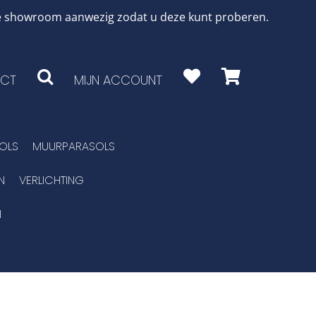
 de showroom aanwezig zodat u deze kunt proberen.
CT
MIJN ACCOUNT
OLS
MUURPARASOLS
N
VERLICHTING
N