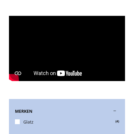
Beschermhoezen
Verlichting
Glatz Vita Collectie
Glatz parasoldoeken
Glatz stofstalen collectie Sampleboeken
Umbrosa en Paraflex parasoldoeken
MERKEN
Glatz
(4)
Onze merken