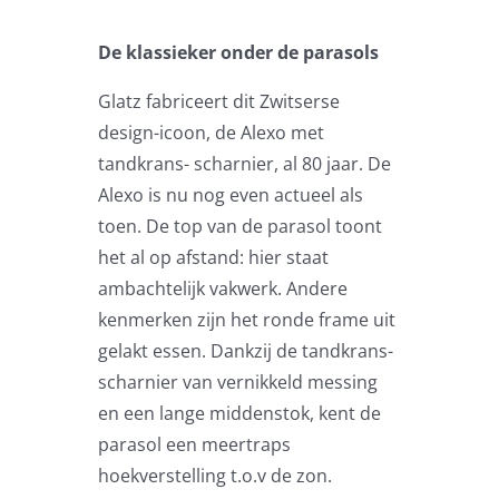
Zweefparasols
De klassieker onder de parasols
Horeca parasols
Glatz fabriceert dit Zwitserse
design-icoon, de Alexo met
Muurparasols
tandkrans- scharnier, al 80 jaar. De
Alexo is nu nog even actueel als
toen. De top van de parasol toont
Schaduwdoeken
het al op afstand: hier staat
ambachtelijk vakwerk. Andere
Snel leverbaar
kenmerken zijn het ronde frame uit
gelakt essen. Dankzij de tandkrans-
Parasolvoeten
scharnier van vernikkeld messing
en een lange middenstok, kent de
parasol een meertraps
Balkonklemmen
hoekverstelling t.o.v de zon.