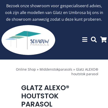
Ga
Bezoek onze showroom voor gespecialiseerd advies,
naar
ook zijn alle modellen van Glatz en Umbrosa bij ons in
inhoud
de showroom aanwezig zodat u deze kunt proberen.
Menu
Showroommodellen
Online Shop
»
Middenstokparasols
»
Glatz ALEXO®
houtstok parasol
aanbiedingen
GLATZ ALEXO®
HOUTSTOK
Stokparasols
PARASOL