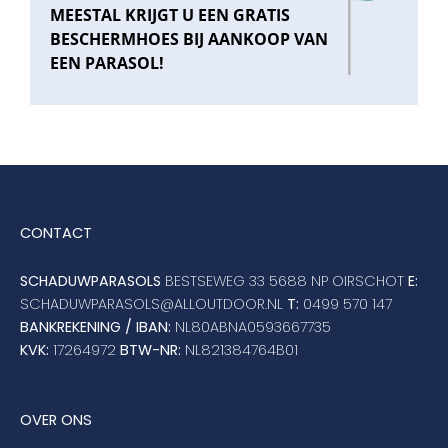
MEESTAL KRIJGT U EEN GRATIS
BESCHERMHOES BIJ AANKOOP VAN
EEN PARASOL!
CONTACT
SCHADUWPARASOLS
BESTSEWEG 33 5688 NP OIRSCHOT
E:
SCHADUWPARASOLS@ALLOUTDOOR.NL
T:
0499 570 147
BANKREKENING / IBAN:
NL80ABNA0593667735
KVK:
17264972
BTW-NR:
NL821384764B01
OVER ONS