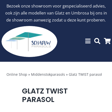
Ga
Bezoek onze showroom voor gespecialiseerd advies,
naar
ook zijn alle modellen van Glatz en Umbrosa bij ons in
inhoud
de showroom aanwezig zodat u deze kunt proberen.
Menu
Showroommodellen
Online Shop
»
Middenstokparasols
»
Glatz TWIST parasol
aanbiedingen
GLATZ TWIST
PARASOL
Stokparasols