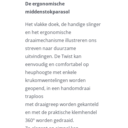
Zweefparasols
De ergonomische
middenstokparasol
Horeca parasols
Het vlakke doek, de handige slinger
en het ergonomische
draaimechanisme illustreren ons
Muurparasols
streven naar duurzame
uitvindingen. De Twist kan
Schaduwdoeken
eenvoudig en comfortabel op
heuphoogte met enkele
Snel leverbaar
krukomwentelingen worden
geopend, in een handomdraai
traploos
Parasolvoeten
met draaigreep worden gekanteld
en met de praktische klemhendel
Balkonklemmen
360° worden gedraaid.