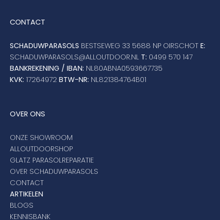
CONTACT
SCHADUWPARASOLS
BESTSEWEG 33 5688 NP OIRSCHOT
E:
SCHADUWPARASOLS@ALLOUTDOOR.NL
T:
0499 570 147
BANKREKENING / IBAN:
NL80ABNA0593667735
KVK:
17264972
BTW-NR:
NL821384764B01
OVER ONS
ONZE SHOWROOM
ALLOUTDOORSHOP
GLATZ PARASOLREPARATIE
OVER SCHADUWPARASOLS
CONTACT
ARTIKELEN
BLOGS
KENNISBANK