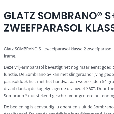
GLATZ SOMBRANO® S
ZWEEFPARASOL KLASS
Glatz SOMBRANO-S+ zweefparasol klasse-2 zweefparasol is
frame.
Deze vrij-armparasol bevestigt het nog maar eens: goed
functie. De Sombrano S+ kan met slingeraandrijving geo
parasoldoek helt met het handvat aan weerszijden 54 gra
draait dankzij de kogelgelagerde draaivoet 360°. Door to
Sombrano S+ uitstekend geschikt voor grotere buitenom
De bediening is eenvoudig: u opent en sluit de Sombran
draaihendel. De hendelaandrijving is zelfklemmend. Met d