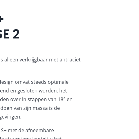
+
E 2
 alleen verkrijgbaar met antraciet
 design omvat steeds optimale
pend en gesloten worden; het
den over in stappen van 18° en
edoen van zijn massa is de
gevingen.
o S+ met de afneembare
e stuurstang kantelt u het