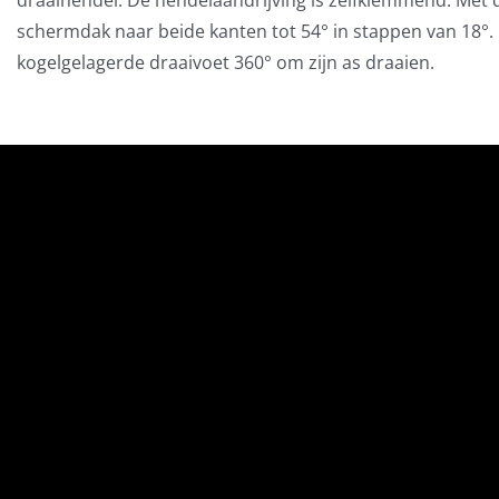
schermdak naar beide kanten tot 54° in stappen van 18°
kogelgelagerde draaivoet 360° om zijn as draaien.