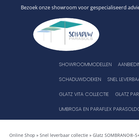
Ga
Bezoek onze showroom voor gespecialiseerd advies
naar
inhoud
SHOWROOMMODELLEN
AANBIED
SCHADUWDOEKEN
SNEL LEVERBA
GLATZ VITA COLLECTIE
GLATZ PA
UMBROSA EN PARAFLEX PARASOLD
Online Shop
»
Snel leverbaar collectie
»
Glatz SOMBRANO®-S+ 