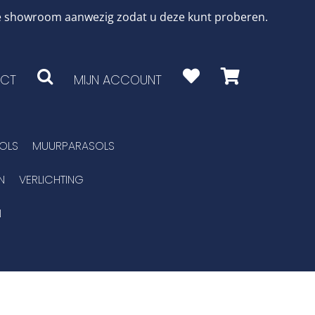
 de showroom aanwezig zodat u deze kunt proberen.
CT
MIJN ACCOUNT
OLS
MUURPARASOLS
N
VERLICHTING
N