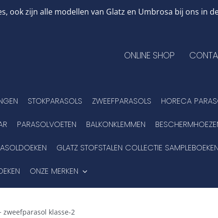
, ook zijn alle modellen van Glatz en Umbrosa bij ons in
ONLINE SHOP
CONTA
INGEN
STOKPARASOLS
ZWEEFPARASOLS
HORECA PARAS
AR
PARASOLVOETEN
BALKONKLEMMEN
BESCHERMHOEZE
RASOLDOEKEN
GLATZ STOFSTALEN COLLECTIE SAMPLEBOEKE
OEKEN
ONZE MERKEN
zweefparasol klasse-2