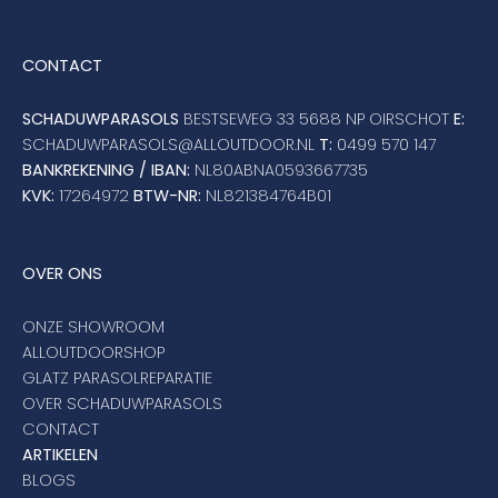
CONTACT
SCHADUWPARASOLS
BESTSEWEG 33 5688 NP OIRSCHOT
E:
SCHADUWPARASOLS@ALLOUTDOOR.NL
T:
0499 570 147
BANKREKENING / IBAN:
NL80ABNA0593667735
KVK:
17264972
BTW-NR:
NL821384764B01
OVER ONS
ONZE SHOWROOM
ALLOUTDOORSHOP
GLATZ PARASOLREPARATIE
OVER SCHADUWPARASOLS
CONTACT
ARTIKELEN
BLOGS