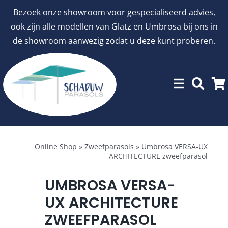
Ga
Bezoek onze showroom voor gespecialiseerd advies,
naar
ook zijn alle modellen van Glatz en Umbrosa bij ons in
inhoud
de showroom aanwezig zodat u deze kunt proberen.
Menu
Showroommodellen
Online Shop
»
Zweefparasols
»
Umbrosa VERSA-UX
ARCHITECTURE zweefparasol
aanbiedingen
UMBROSA VERSA-
UX ARCHITECTURE
Stokparasols
ZWEEFPARASOL