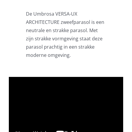
Zweefparasols
De Umbrosa VERSA-UX
ARCHITECTURE zweefparasol is een
Horeca parasols
neutrale en strakke parasol. Met
zijn strakke vormgeving staat deze
Muurparasols
parasol prachtig in een strakke
moderne omgeving.
Schaduwdoeken
Snel leverbaar
Parasolvoeten
Balkonklemmen