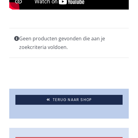
Beschermhoezen
Verlichting
Geen producten gevonden die aan je
zoekcriteria voldoen.
Glatz Vita Collectie
Glatz parasoldoeken
Glatz stofstalen collectie Sampleboeken
TERUG NAAR SHOP
Umbrosa en Paraflex parasoldoeken
Onze merken