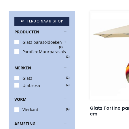
TERUG NAAR SHOP
PRODUCTEN
Glatz parasoldoeken
(2)
Paraflex Muurparasols
(2)
MERKEN
Glatz
(2)
Umbrosa
(2)
VORM
Glatz Fortino p
Vierkant
(4)
cm
AFMETING