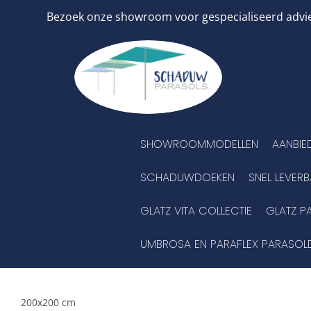
Ga
Bezoek onze showroom voor gespecialiseerd advies
naar
inhoud
SHOWROOMMODELLEN
AANBIE
SCHADUWDOEKEN
SNEL LEVER
GLATZ VITA COLLECTIE
GLATZ P
UMBROSA EN PARAFLEX PARASOL
200x200 cm