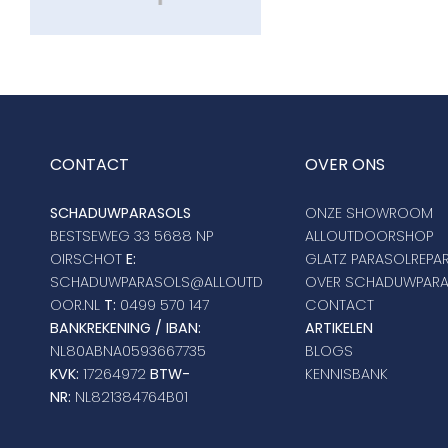
CONTACT
OVER ONS
SCHADUWPARASOLS
ONZE SHOWROOM
BESTSEWEG 33 5688 NP
ALLOUTDOORSHOP
OIRSCHOT
E:
GLATZ PARASOLREPAR
SCHADUWPARASOLS@ALLOUTD
OVER SCHADUWPAR
OOR.NL
T:
0499 570 147
CONTACT
BANKREKENING / IBAN:
ARTIKELEN
NL80ABNA0593667735
BLOGS
KVK:
17264972
BTW-
KENNISBANK
NR:
NL821384764B01