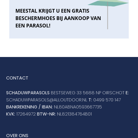
MEESTAL KRIJGT U EEN GRATIS
BESCHERMHOES BIJ AANKOOP VAN
EEN PARASOL!
CONTACT
SCHADUWPARASOLS
BESTSEWEG 33 5688 NP OIRSCHOT
E:
SCHADUWPARASOLS@ALLOUTDOOR.NL
T:
0499 570 147
BANKREKENING / IBAN:
NL80ABNA0593667735
KVK:
17264972
BTW-NR:
NL821384764B01
OVER ONS