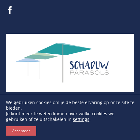
We gebruiken cookies om je de beste ervaring op onze site te
bieden.
Je kunt meer te weten komen over welke cookies we
gebruiken of ze uitschakelen in
settings
.
Copyright Schaduwparasols © 2026. Alle Rechten
Voorbehouden
Accepteer
KVK: 17264972 | BTW: NL821384764B01