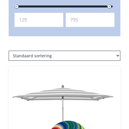
Balkonklemmen
Beschermhoezen
Verlichting
Glatz Vita Collectie
Glatz parasoldoeken
Glatz stofstalen collectie Sampleboeken