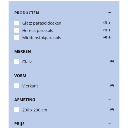
PRODUCTEN
Stokparasols
Glatz parasoldoeken
(2)
Horeca parasols
(1)
Zweefparasols
Middenstokparasols
(4)
MERKEN
Horeca parasols
Glatz
(6)
Muurparasols
VORM
Vierkant
(6)
Schaduwdoeken
AFMETING
Snel leverbaar
200 x 200 cm
(6)
PRIJS
Parasolvoeten