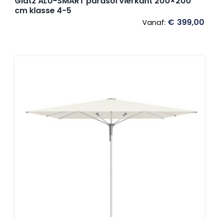
Glatz ALU-SMART parasol vierkant 200×200
cm klasse 4-5
€
399,00
Vanaf: