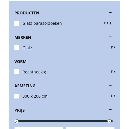
PRODUCTEN
Stokparasols
Glatz parasoldoeken
(1)
Zweefparasols
MERKEN
Glatz
(1)
Horeca parasols
VORM
Muurparasols
Rechthoekig
(1)
AFMETING
Schaduwdoeken
300 x 200 cm
(1)
Snel leverbaar
PRIJS
Parasolvoeten