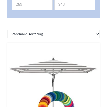
Balkonklemmen
Beschermhoezen
Verlichting
Glatz Vita Collectie
Glatz parasoldoeken
Glatz stofstalen collectie Sampleboeken