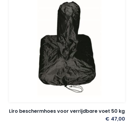
Balkonklemmen
Beschermhoezen
Verlichting
Glatz Vita Collectie
Glatz parasoldoeken
Liro beschermhoes voor verrijdbare voet 50 kg
Glatz stofstalen collectie Sampleboeken
€
47,00