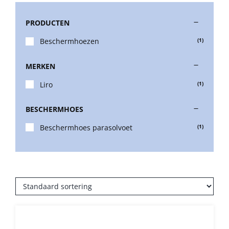
PRODUCTEN
Stokparasols
Beschermhoezen
(1)
Zweefparasols
MERKEN
Liro
(1)
Horeca parasols
BESCHERMHOES
Muurparasols
Beschermhoes parasolvoet
(1)
Schaduwdoeken
Snel leverbaar
Parasolvoeten