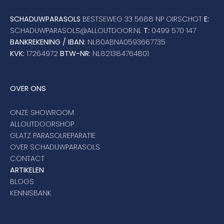
SCHADUWPARASOLS
BESTSEWEG 33 5688 NP OIRSCHOT
E:
SCHADUWPARASOLS@ALLOUTDOOR.NL
T:
0499 570 147
BANKREKENING / IBAN:
NL80ABNA0593667735
KVK:
17264972
BTW-NR:
NL821384764B01
OVER ONS
ONZE SHOWROOM
ALLOUTDOORSHOP
GLATZ PARASOLREPARATIE
OVER SCHADUWPARASOLS
CONTACT
ARTIKELEN
BLOGS
KENNISBANK