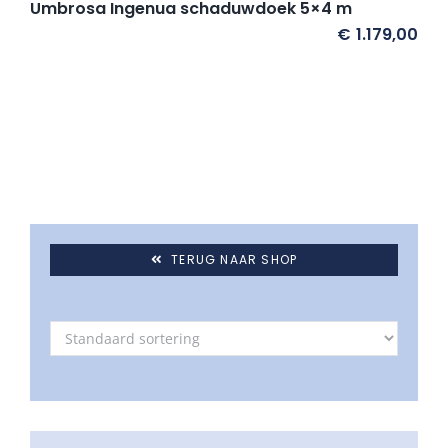
Umbrosa Ingenua schaduwdoek 5×4 m
Umbrosa en Paraflex parasoldoeken
€
1.179,00
Onze merken
TERUG NAAR SHOP