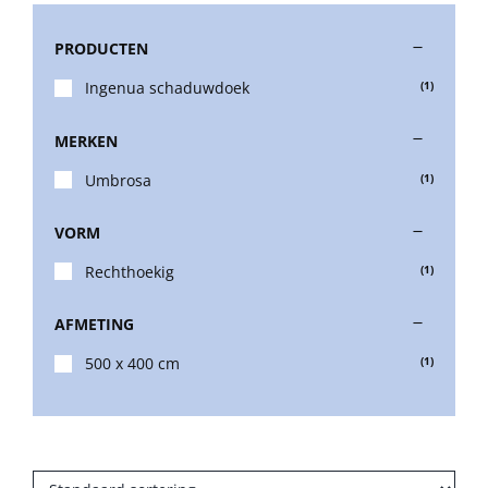
PRODUCTEN
Stokparasols
Ingenua schaduwdoek
(1)
Zweefparasols
MERKEN
Umbrosa
(1)
Horeca parasols
VORM
Muurparasols
Rechthoekig
(1)
AFMETING
Schaduwdoeken
500 x 400 cm
(1)
Snel leverbaar
Parasolvoeten