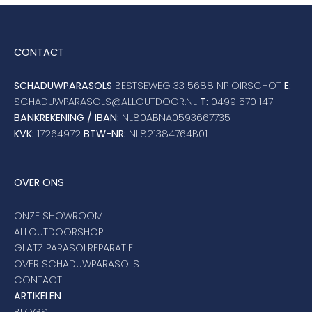
CONTACT
SCHADUWPARASOLS
BESTSEWEG 33 5688 NP OIRSCHOT
E:
SCHADUWPARASOLS@ALLOUTDOOR.NL
T:
0499 570 147
BANKREKENING / IBAN:
NL80ABNA0593667735
KVK:
17264972
BTW-NR:
NL821384764B01
OVER ONS
ONZE SHOWROOM
ALLOUTDOORSHOP
GLATZ PARASOLREPARATIE
OVER SCHADUWPARASOLS
CONTACT
ARTIKELEN
BLOGS