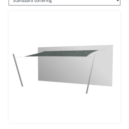
Balkonklemmen
Beschermhoezen
Verlichting
Glatz Vita Collectie
Glatz parasoldoeken
Glatz stofstalen collectie Sampleboeken