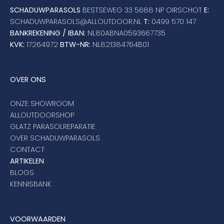
Umbrosa en Paraflex parasoldoeken
SCHADUWPARASOLS
BESTSEWEG 33 5688 NP OIRSCHOT
E:
SCHADUWPARASOLS@ALLOUTDOOR.NL
T:
0499 570 147
BANKREKENING / IBAN:
NL80ABNA0593667735
Onze merken
KVK:
17264972
BTW-NR:
NL821384764B01
OVER ONS
ONZE SHOWROOM
ALLOUTDOORSHOP
GLATZ PARASOLREPARATIE
OVER SCHADUWPARASOLS
CONTACT
ARTIKELEN
BLOGS
KENNISBANK
VOORWAARDEN