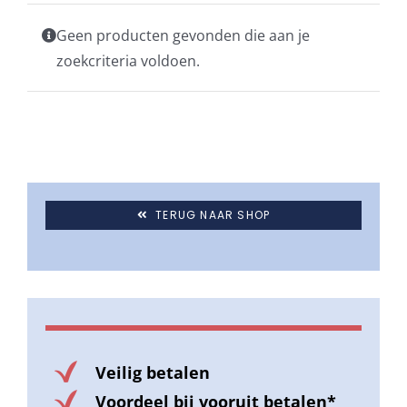
Geen producten gevonden die aan je
Stokparasols
zoekcriteria voldoen.
Zweefparasols
Horeca parasols
TERUG NAAR SHOP
Muurparasols
Schaduwdoeken
Snel leverbaar
Veilig betalen
Voordeel bij vooruit betalen*
Parasolvoeten