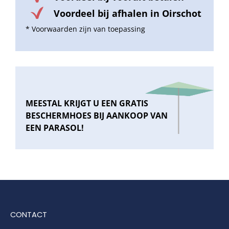
Voordeel bij afhalen in Oirschot
* Voorwaarden zijn van toepassing
Balkonklemmen
Beschermhoezen
Verlichting
MEESTAL KRIJGT U EEN GRATIS
BESCHERMHOES BIJ AANKOOP VAN
EEN PARASOL!
Glatz Vita Collectie
Glatz parasoldoeken
Glatz stofstalen collectie Sampleboeken
CONTACT