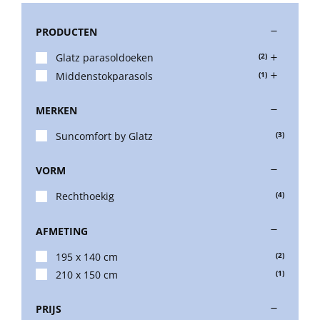
PRODUCTEN
Stokparasols
Glatz parasoldoeken
(2)
Middenstokparasols
(1)
Zweefparasols
MERKEN
Horeca parasols
Suncomfort by Glatz
(3)
VORM
Muurparasols
Rechthoekig
(4)
Schaduwdoeken
AFMETING
195 x 140 cm
(2)
Snel leverbaar
210 x 150 cm
(1)
PRIJS
Parasolvoeten