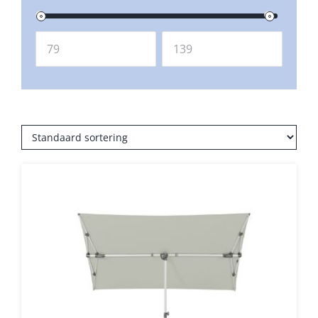
Balkonklemmen
Beschermhoezen
Verlichting
Glatz Vita Collectie
Glatz parasoldoeken
Glatz stofstalen collectie Sampleboeken