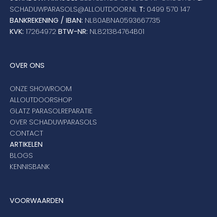
SCHADUWPARASOLS@ALLOUTDOOR.NL
T:
0499 570 147
BANKREKENING / IBAN:
NL80ABNA0593667735
KVK:
17264972
BTW-NR:
NL821384764B01
OVER ONS
ONZE SHOWROOM
ALLOUTDOORSHOP
GLATZ PARASOLREPARATIE
OVER SCHADUWPARASOLS
CONTACT
ARTIKELEN
BLOGS
KENNISBANK
VOORWAARDEN