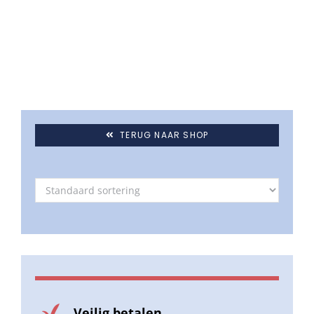
Umbrosa en Paraflex parasoldoeken
Onze merken
TERUG NAAR SHOP
Veilig betalen