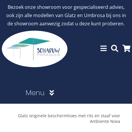
Ga
Bezoek onze showroom voor gespecialiseerd advies,
naar
ook zijn alle modellen van Glatz en Umbrosa bij ons in
inhoud
de showroom aanwezig zodat u deze kunt proberen.
Menu
Showroommodellen
Glatz originele beschermhoes met rits en staaf voor
Ambiente Nova
aanbiedingen