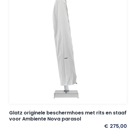
Balkonklemmen
Beschermhoezen
Verlichting
Glatz Vita Collectie
Glatz parasoldoeken
Glatz originele beschermhoes met rits en staaf
voor Ambiente Nova parasol
Glatz stofstalen collectie Sampleboeken
€
275,00