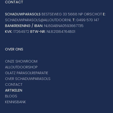
CONTACT
SCHADUWPARASOLS
BESTSEWEG 33 5688 NP OIRSCHOT
E:
SCHADUWPARASOLS@ALLOUTDOOR.NL
T:
0499 570 147
BANKREKENING / IBAN:
NL80ABNA0593667735
KVK:
17264972
BTW-NR:
NL821384764B01
OVER ONS
ONZE SHOWROOM
ALLOUTDOORSHOP
GLATZ PARASOLREPARATIE
OVER SCHADUWPARASOLS
CONTACT
ARTIKELEN
BLOGS
KENNISBANK