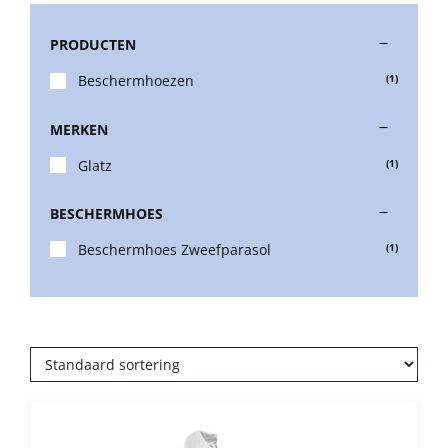
PRODUCTEN
Stokparasols
Beschermhoezen
(1)
Zweefparasols
MERKEN
Glatz
(1)
Horeca parasols
BESCHERMHOES
Muurparasols
Beschermhoes Zweefparasol
(1)
Schaduwdoeken
Snel leverbaar
Parasolvoeten