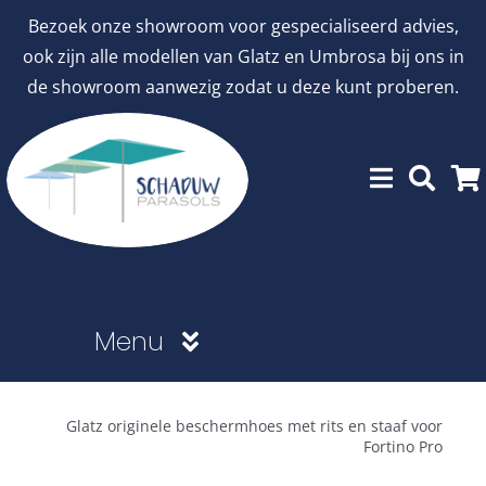
Ga
Bezoek onze showroom voor gespecialiseerd advies,
naar
ook zijn alle modellen van Glatz en Umbrosa bij ons in
inhoud
de showroom aanwezig zodat u deze kunt proberen.
Menu
Showroommodellen
Glatz originele beschermhoes met rits en staaf voor
Fortino Pro
aanbiedingen