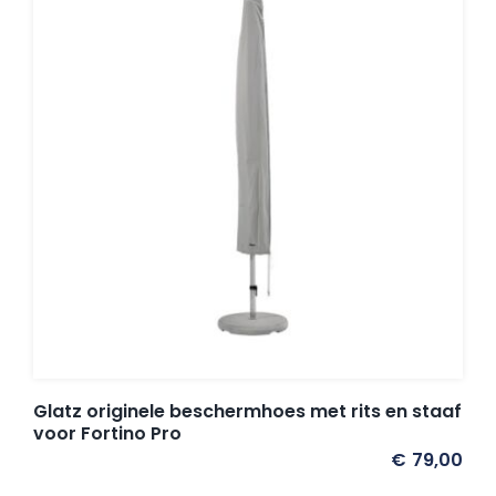
Balkonklemmen
Beschermhoezen
Verlichting
Glatz Vita Collectie
Glatz parasoldoeken
Glatz originele beschermhoes met rits en staaf
voor Fortino Pro
Glatz stofstalen collectie Sampleboeken
€
79,00