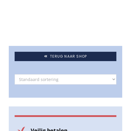
Umbrosa en Paraflex parasoldoeken
Onze merken
TERUG NAAR SHOP
Veilig betalen