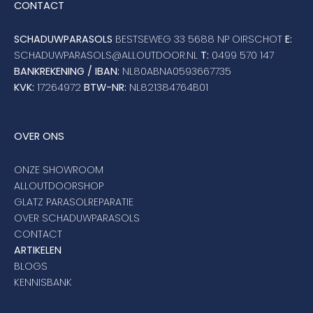
CONTACT
SCHADUWPARASOLS
BESTSEWEG 33 5688 NP OIRSCHOT
E:
SCHADUWPARASOLS@ALLOUTDOOR.NL
T:
0499 570 147
BANKREKENING / IBAN:
NL80ABNA0593667735
KVK:
17264972
BTW-NR:
NL821384764B01
OVER ONS
ONZE SHOWROOM
ALLOUTDOORSHOP
GLATZ PARASOLREPARATIE
OVER SCHADUWPARASOLS
CONTACT
ARTIKELEN
BLOGS
KENNISBANK