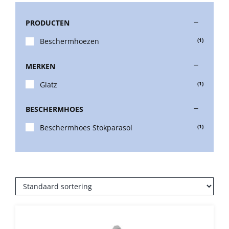
PRODUCTEN
Stokparasols
Beschermhoezen
(1)
Zweefparasols
MERKEN
Glatz
(1)
Horeca parasols
BESCHERMHOES
Muurparasols
Beschermhoes Stokparasol
(1)
Schaduwdoeken
Snel leverbaar
Parasolvoeten