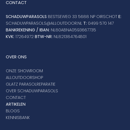
CONTACT
SCHADUWPARASOLS
BESTSEWEG 33 5688 NP OIRSCHOT
E:
SCHADUWPARASOLS@ALLOUTDOOR.NL
T:
0499 570 147
BANKREKENING / IBAN:
NL80ABNA0593667735
KVK:
17264972
BTW-NR:
NL821384764B01
OVER ONS
ONZE SHOWROOM
ALLOUTDOORSHOP
GLATZ PARASOLREPARATIE
OVER SCHADUWPARASOLS
CONTACT
ARTIKELEN
BLOGS
KENNISBANK