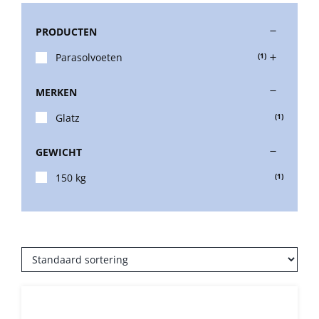
PRODUCTEN
Stokparasols
Parasolvoeten
(1)
Zweefparasols
MERKEN
Glatz
(1)
Horeca parasols
GEWICHT
Muurparasols
150 kg
(1)
Schaduwdoeken
Snel leverbaar
Parasolvoeten