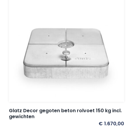
Balkonklemmen
Beschermhoezen
Verlichting
Glatz Vita Collectie
Glatz parasoldoeken
Glatz Decor gegoten beton rolvoet 150 kg incl.
gewichten
Glatz stofstalen collectie Sampleboeken
€
1.670,00