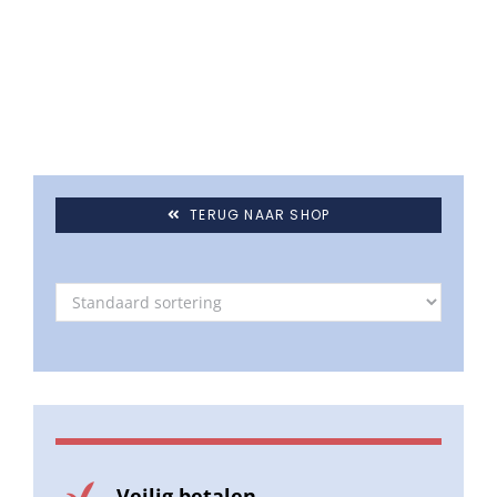
Umbrosa en Paraflex parasoldoeken
Onze merken
TERUG NAAR SHOP
Veilig betalen