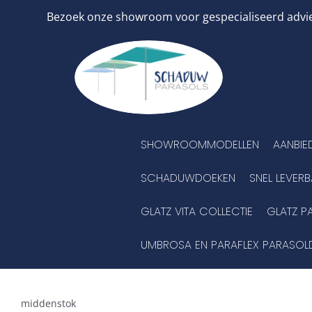
Ga
Bezoek onze showroom voor gespecialiseerd advies
naar
inhoud
SHOWROOMMODELLEN
AANBIE
SCHADUWDOEKEN
SNEL LEVER
GLATZ VITA COLLECTIE
GLATZ P
UMBROSA EN PARAFLEX PARASOL
middenstok