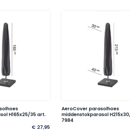
solhoes
AeroCover parasolhoes
ol H165x25/35 art.
middenstokparasol H215x30/
7984
€
27,95