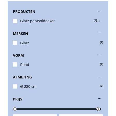
PRODUCTEN
Stokparasols
Glatz parasoldoeken
(2)
Zweefparasols
MERKEN
Glatz
(2)
Horeca parasols
VORM
Muurparasols
Rond
(2)
AFMETING
Schaduwdoeken
Ø 220 cm
(2)
Snel leverbaar
PRIJS
Parasolvoeten