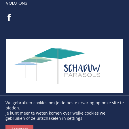
VOLG ONS
We gebruiken cookies om je de beste ervaring op onze site te
bieden.
Je kunt meer te weten komen over welke cookies we
gebruiken of ze uitschakelen in
settings
.
Copyright Schaduwparasols © 2026. Alle Rechten
Voorbehouden
Accepteer