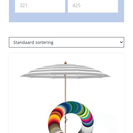
Balkonklemmen
Beschermhoezen
Verlichting
Glatz Vita Collectie
Glatz parasoldoeken
Glatz stofstalen collectie Sampleboeken