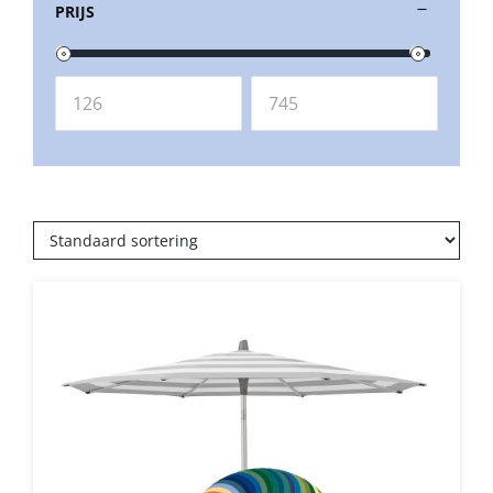
PRIJS
Balkonklemmen
Beschermhoezen
Verlichting
Glatz Vita Collectie
Glatz parasoldoeken
Glatz stofstalen collectie Sampleboeken