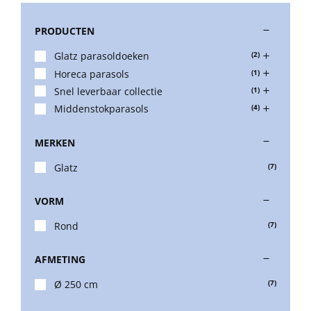
PRODUCTEN
Stokparasols
Glatz parasoldoeken
(2)
Horeca parasols
(1)
Zweefparasols
Snel leverbaar collectie
(1)
Middenstokparasols
(4)
Horeca parasols
MERKEN
Glatz
(7)
Muurparasols
VORM
Schaduwdoeken
Rond
(7)
AFMETING
Snel leverbaar
Ø 250 cm
(7)
Parasolvoeten