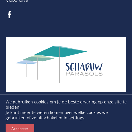
VOLG ONS
We gebruiken cookies om je de beste ervaring op onze site te
bieden.
Je kunt meer te weten komen over welke cookies we
gebruiken of ze uitschakelen in
settings
.
Copyright Schaduwparasols © 2026. Alle Rechten
Voorbehouden
Accepteer
KVK: 17264972 | BTW: NL821384764B01