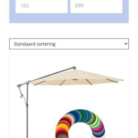
Balkonklemmen
Beschermhoezen
Verlichting
Glatz Vita Collectie
Glatz parasoldoeken
Glatz stofstalen collectie Sampleboeken