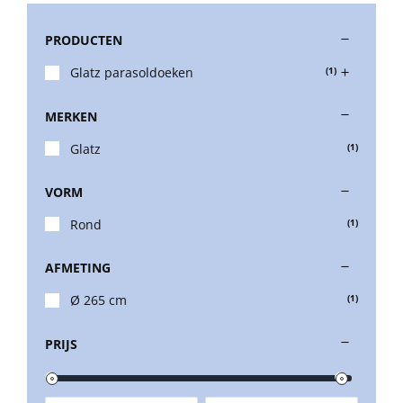
PRODUCTEN
Stokparasols
Glatz parasoldoeken
(1)
Zweefparasols
MERKEN
Glatz
(1)
Horeca parasols
VORM
Muurparasols
Rond
(1)
AFMETING
Schaduwdoeken
Ø 265 cm
(1)
Snel leverbaar
PRIJS
Parasolvoeten