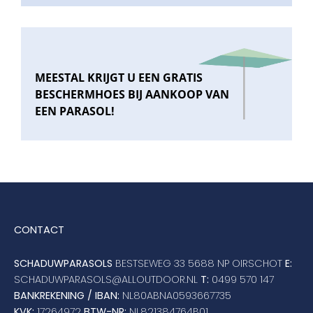
MEESTAL KRIJGT U EEN GRATIS
BESCHERMHOES BIJ AANKOOP VAN
EEN PARASOL!
CONTACT
SCHADUWPARASOLS
BESTSEWEG 33 5688 NP OIRSCHOT
E:
SCHADUWPARASOLS@ALLOUTDOOR.NL
T:
0499 570 147
BANKREKENING / IBAN:
NL80ABNA0593667735
KVK:
17264972
BTW-NR:
NL821384764B01