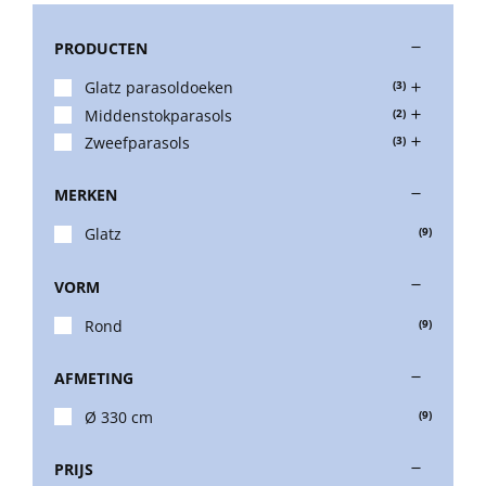
PRODUCTEN
Stokparasols
Glatz parasoldoeken
(3)
Middenstokparasols
(2)
Zweefparasols
Zweefparasols
(3)
MERKEN
Horeca parasols
Glatz
(9)
Muurparasols
VORM
Rond
(9)
Schaduwdoeken
AFMETING
Snel leverbaar
Ø 330 cm
(9)
PRIJS
Parasolvoeten