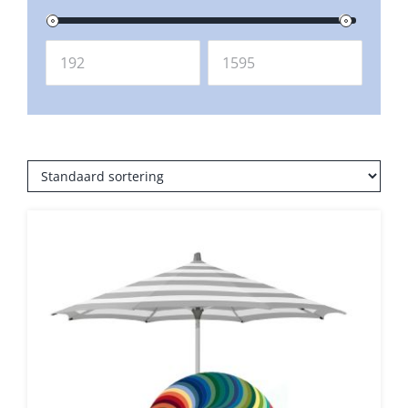
Balkonklemmen
Beschermhoezen
Verlichting
Glatz Vita Collectie
Glatz parasoldoeken
Glatz stofstalen collectie Sampleboeken