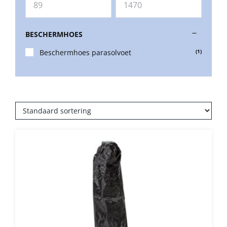
Balkonklemmen
BESCHERMHOES
Beschermhoes parasolvoet
(1)
Beschermhoezen
Verlichting
Glatz Vita Collectie
Glatz parasoldoeken
Glatz stofstalen collectie Sampleboeken