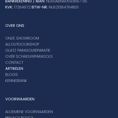
BANKREKENING / IBAN:
NL80ABNA0593667735
KVK:
17264972
BTW-NR:
NL821384764B01
OVER ONS
ONZE SHOWROOM
ALLOUTDOORSHOP
GLATZ PARASOLREPARATIE
OVER SCHADUWPARASOLS
CONTACT
ARTIKELEN
BLOGS
KENNISBANK
VOORWAARDEN
ALGEMENE VOORWAARDEN
PRIVACY POLICY