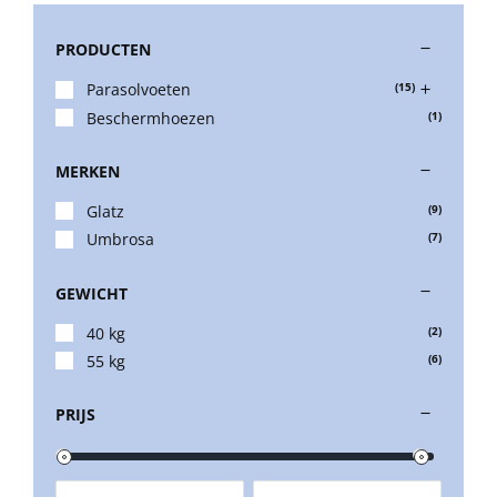
PRODUCTEN
Stokparasols
Parasolvoeten
(15)
Beschermhoezen
(1)
Zweefparasols
MERKEN
Horeca parasols
Glatz
(9)
Umbrosa
(7)
Muurparasols
GEWICHT
40 kg
(2)
Schaduwdoeken
55 kg
(6)
PRIJS
Snel leverbaar
Parasolvoeten