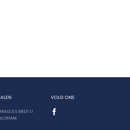
TALEN
VOLG ONS
RASOLS BIEDT U
AALGEMAK