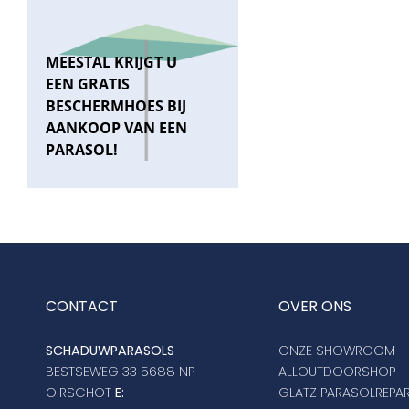
MEESTAL KRIJGT U
EEN GRATIS
BESCHERMHOES BIJ
AANKOOP VAN EEN
PARASOL!
CONTACT
OVER ONS
SCHADUWPARASOLS
ONZE SHOWROOM
BESTSEWEG 33 5688 NP
ALLOUTDOORSHOP
OIRSCHOT
E:
GLATZ PARASOLREPAR