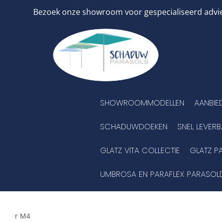
Ga
Bezoek onze showroom voor gespecialiseerd advies
naar
inhoud
SHOWROOMMODELLEN
AANBIE
SCHADUWDOEKEN
SNEL LEVER
GLATZ VITA COLLECTIE
GLATZ P
UMBROSA EN PARAFLEX PARASOL
r M4