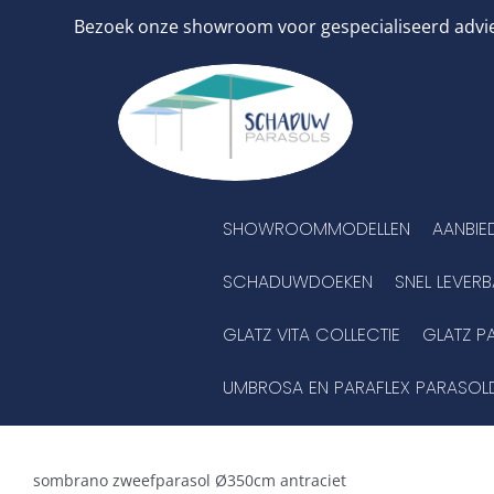
Ga
Bezoek onze showroom voor gespecialiseerd advies
naar
inhoud
SHOWROOMMODELLEN
AANBIE
SCHADUWDOEKEN
SNEL LEVER
GLATZ VITA COLLECTIE
GLATZ P
UMBROSA EN PARAFLEX PARASOL
sombrano zweefparasol Ø350cm antraciet