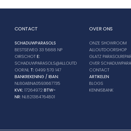
CONTACT
OVER ONS
SCHADUWPARASOLS
ONZE SHOWROOM
BESTSEWEG 33 5688 NP
ALLOUTDOORSHOP
OIRSCHOT
E:
GLATZ PARASOLREPAR
SCHADUWPARASOLS@ALLOUTD
OVER SCHADUWPAR
OOR.NL
T:
0499 570 147
CONTACT
BANKREKENING / IBAN:
ARTIKELEN
NL80ABNA0593667735
BLOGS
KVK:
17264972
BTW-
KENNISBANK
NR:
NL821384764B01