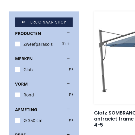
TERUG NAAR SHOP
PRODUCTEN
Zweefparasols
(1)
MERKEN
Glatz
(1)
VORM
Rond
(1)
AFMETING
Glatz SOMBRANO
antraciet frame
Ø 350 cm
(1)
4-5
PRIJS