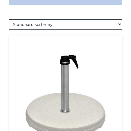
Balkonklemmen
Beschermhoezen
Verlichting
Glatz Vita Collectie
Glatz parasoldoeken
Glatz stofstalen collectie Sampleboeken