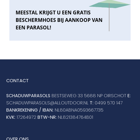
MEESTAL KRIJGT U EEN GRATIS
BESCHERMHOES BIJ AANKOOP VAN
EEN PARASOL!
CONTACT
SCHADUWPARASOLS
BESTSEWEG 33 5688 NP OIRSCHOT
E:
SCHADUWPARASOLS@ALLOUTDOOR.NL
T:
0499 570 147
BANKREKENING / IBAN:
NL80ABNA0593667735
KVK:
17264972
BTW-NR:
NL821384764B01
OVER ONS