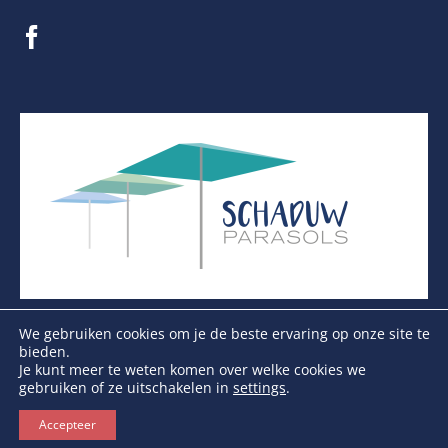
We gebruiken cookies om je de beste ervaring op onze site te
bieden.
Je kunt meer te weten komen over welke cookies we
gebruiken of ze uitschakelen in
settings
.
Copyright Schaduwparasols © 2026. Alle Rechten
Voorbehouden
Accepteer
KVK: 17264972 | BTW: NL821384764B01