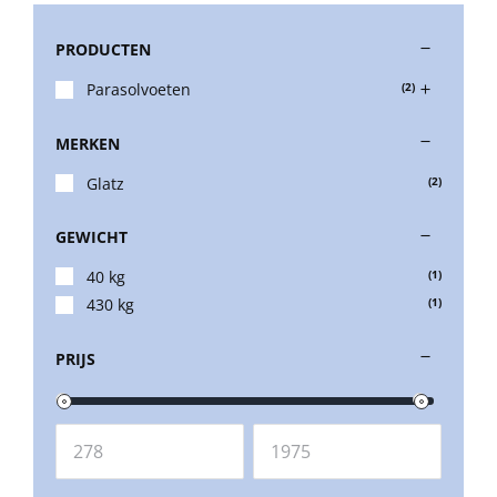
PRODUCTEN
Stokparasols
Parasolvoeten
(2)
Zweefparasols
MERKEN
Glatz
(2)
Horeca parasols
GEWICHT
Muurparasols
40 kg
(1)
430 kg
(1)
Schaduwdoeken
PRIJS
Snel leverbaar
Parasolvoeten