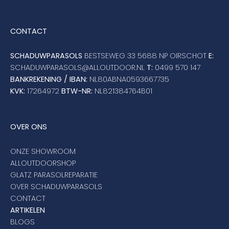
CONTACT
SCHADUWPARASOLS
BESTSEWEG 33 5688 NP OIRSCHOT
E:
SCHADUWPARASOLS@ALLOUTDOOR.NL
T:
0499 570 147
BANKREKENING / IBAN:
NL80ABNA0593667735
KVK:
17264972
BTW-NR:
NL821384764B01
OVER ONS
ONZE SHOWROOM
ALLOUTDOORSHOP
GLATZ PARASOLREPARATIE
OVER SCHADUWPARASOLS
CONTACT
ARTIKELEN
BLOGS