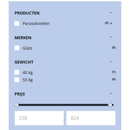
PRODUCTEN
Stokparasols
Parasolvoeten
(5)
Zweefparasols
MERKEN
Glatz
(5)
Horeca parasols
GEWICHT
Muurparasols
40 kg
(1)
55 kg
(4)
Schaduwdoeken
PRIJS
Snel leverbaar
Parasolvoeten