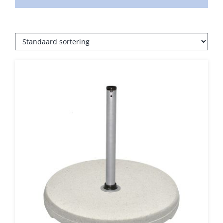
Balkonklemmen
Beschermhoezen
Verlichting
Glatz Vita Collectie
Glatz parasoldoeken
Glatz stofstalen collectie Sampleboeken