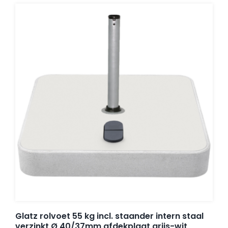
Glatz rolvoet 55 kg incl. staander intern staal
verzinkt Ø 40/37mm afdekplaat grijs-wit