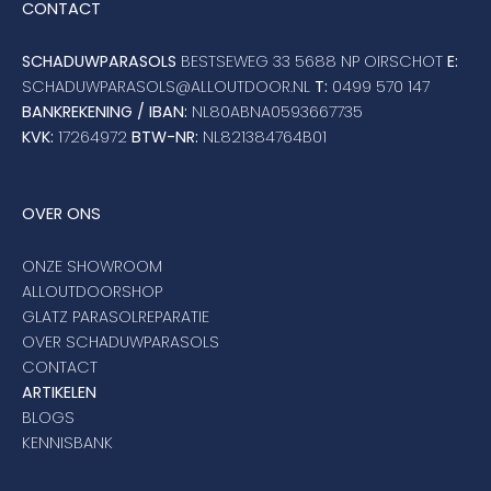
CONTACT
SCHADUWPARASOLS
BESTSEWEG 33 5688 NP OIRSCHOT
E:
SCHADUWPARASOLS@ALLOUTDOOR.NL
T:
0499 570 147
BANKREKENING / IBAN:
NL80ABNA0593667735
KVK:
17264972
BTW-NR:
NL821384764B01
OVER ONS
ONZE SHOWROOM
ALLOUTDOORSHOP
GLATZ PARASOLREPARATIE
OVER SCHADUWPARASOLS
CONTACT
ARTIKELEN
BLOGS
KENNISBANK