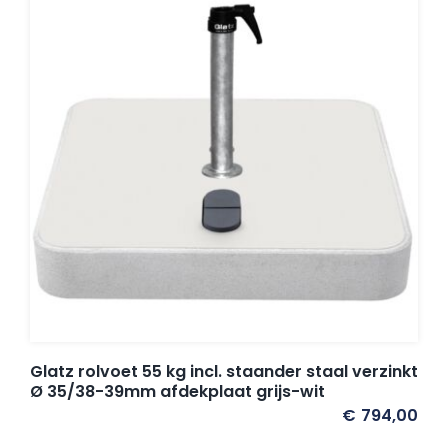
Balkonklemmen
Beschermhoezen
Verlichting
Glatz Vita Collectie
Glatz parasoldoeken
Glatz rolvoet 55 kg incl. staander staal verzinkt
Ø 35/38-39mm afdekplaat grijs-wit
Glatz stofstalen collectie Sampleboeken
€
794,00