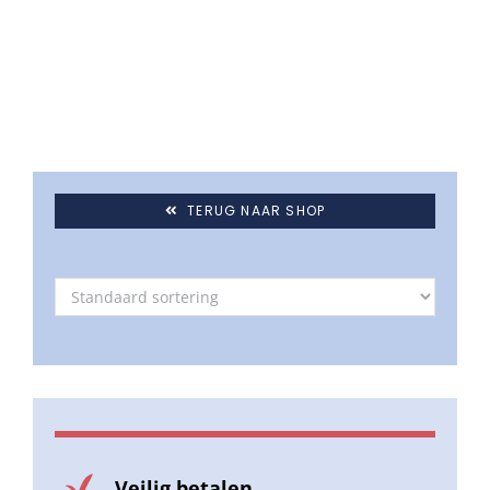
Umbrosa en Paraflex parasoldoeken
Onze merken
TERUG NAAR SHOP
Veilig betalen