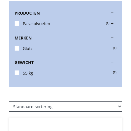
PRODUCTEN
Stokparasols
Parasolvoeten
(1)
Zweefparasols
MERKEN
Glatz
(1)
Horeca parasols
GEWICHT
Muurparasols
55 kg
(1)
Schaduwdoeken
Snel leverbaar
Parasolvoeten