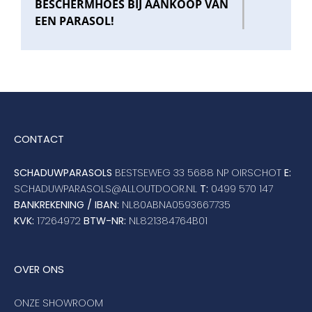
BESCHERMHOES BIJ AANKOOP VAN
EEN PARASOL!
CONTACT
SCHADUWPARASOLS
BESTSEWEG 33 5688 NP OIRSCHOT
E:
SCHADUWPARASOLS@ALLOUTDOOR.NL
T:
0499 570 147
BANKREKENING / IBAN:
NL80ABNA0593667735
KVK:
17264972
BTW-NR:
NL821384764B01
OVER ONS
ONZE SHOWROOM