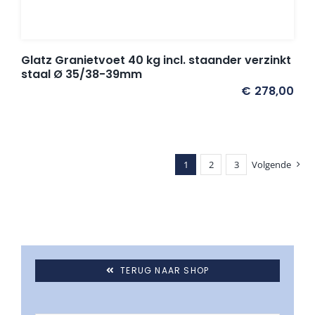
Glatz Granietvoet 40 kg incl. staander verzinkt
staal Ø 35/38-39mm
€
278,00
1
2
3
Volgende
TERUG NAAR SHOP