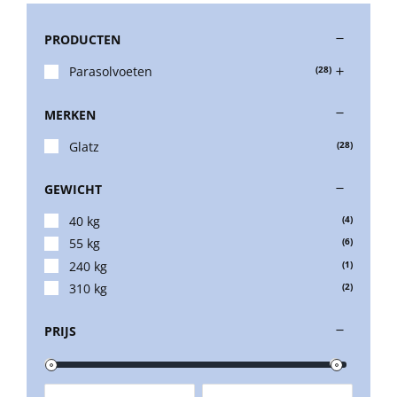
PRODUCTEN
Stokparasols
Parasolvoeten
(28)
Zweefparasols
MERKEN
Glatz
(28)
Horeca parasols
GEWICHT
Muurparasols
40 kg
(4)
55 kg
(6)
240 kg
(1)
Schaduwdoeken
310 kg
(2)
PRIJS
Snel leverbaar
Parasolvoeten