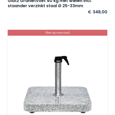
Glatz Granietvoet 40 kg met wielen incl.
staander verzinkt staal Ø 25-33mm
€
348,00
Niet op voorraad