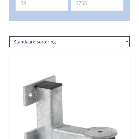
Balkonklemmen
Beschermhoezen
Verlichting
Glatz Vita Collectie
Glatz parasoldoeken
Glatz stofstalen collectie Sampleboeken