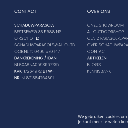
CONTACT
OVER ONS
SCHADUWPARASOLS
ONZE SHOWROOM
BESTSEWEG 33 5688 NP
ALLOUTDOORSHOP
OIRSCHOT
E:
GLATZ PARASOLREPAR
SCHADUWPARASOLS@ALLOUTD
OVER SCHADUWPAR
OOR.NL
T:
0499 570 147
CONTACT
BANKREKENING / IBAN:
ARTIKELEN
NL80ABNA0593667735
BLOGS
KVK:
17264972
BTW-
KENNISBANK
NR:
NL821384764B01
C
We gebruiken cookies om j
Je kunt meer te weten kom