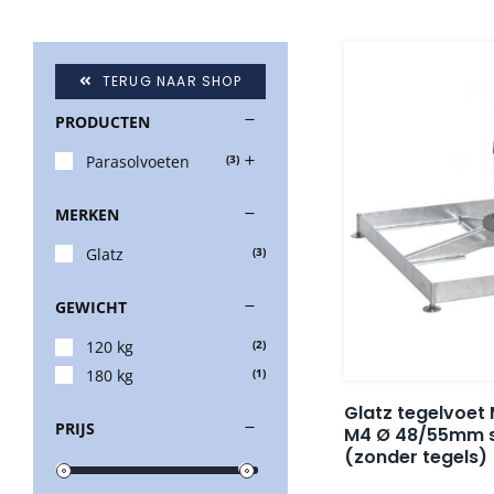
TERUG NAAR SHOP
PRODUCTEN
Parasolvoeten
(3)
MERKEN
Glatz
(3)
GEWICHT
120 kg
(2)
180 kg
(1)
Glatz tegelvoet
PRIJS
M4 Ø 48/55mm st
(zonder tegels)