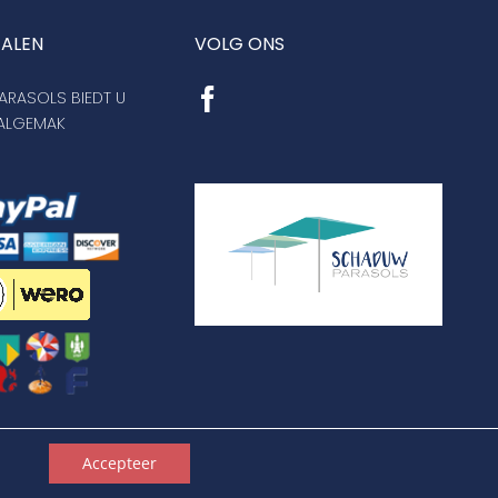
TALEN
VOLG ONS
RASOLS BIEDT U
AALGEMAK
en
Accepteer