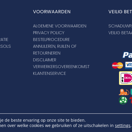
VOORWAARDEN
VEILIG BE
ALGEMENE VOORWAARDEN
SCHADUWPA
PRIVACY POLICY
VEILIG BET
ATIE
BESTELPROCEDURE
ASOLS
ANNULEREN, RUILEN OF
RETOURNEREN
DISCLAIMER
VERWERKERSOVEREENKOMST
KLANTENSERVICE
opyright Schaduwparasols © 2026. Alle Rechten Voorbehoud
e de beste ervaring op onze site te bieden.
KVK: 17264972 | BTW: NL821384764B01
en over welke cookies we gebruiken of ze uitschakelen in
settings
.