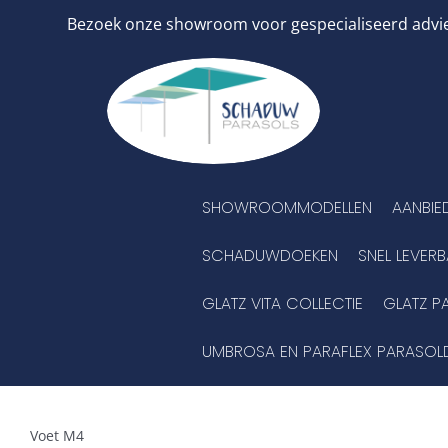
Ga
Bezoek onze showroom voor gespecialiseerd advies
naar
inhoud
SHOWROOMMODELLEN
AANBIE
SCHADUWDOEKEN
SNEL LEVER
GLATZ VITA COLLECTIE
GLATZ P
UMBROSA EN PARAFLEX PARASOL
Voet M4